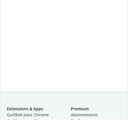
Extensions & Apps
Premium
Quillbot pour Chrome
Abonnements
Quillbot pour Edge
Tarifs
Quillbot pour Safari
Pour les entreprises