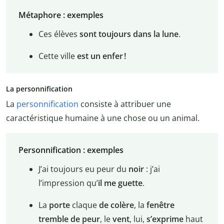
Métaphore : exemples
Ces élèves
sont toujours dans la lune
.
Cette ville
est un enfer !
La personnification
La
personnification
consiste à attribuer une
caractéristique humaine à une chose ou un animal.
Personnification : exemples
J’ai toujours eu peur du
noir
: j’ai
l’impression qu’
il me guette
.
La
porte
claque
de colère
, la
fenêtre
tremble de peur
, le
vent
, lui,
s’exprime
haut