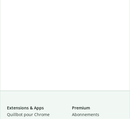
Extensions & Apps
Premium
Quillbot pour Chrome
Abonnements
Quillbot pour Edge
Tarifs
Quillbot pour Safari
Pour les entreprises