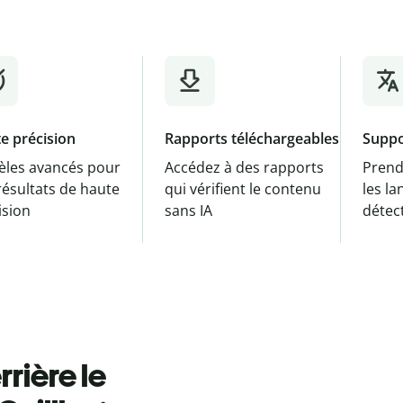
e précision
Rapports téléchargeables
Suppo
les avancés pour
Accédez à des rapports
Prend
résultats de haute
qui vérifient le contenu
les l
ision
sans IA
détec
rière le