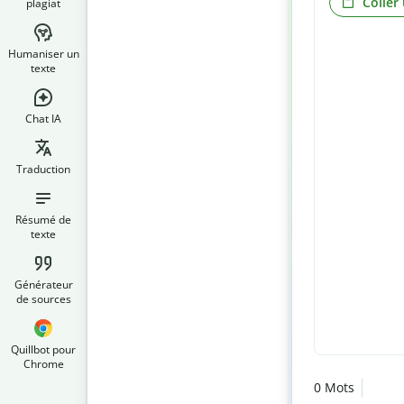
Coller
plagiat
Humaniser un
texte
Chat IA
Traduction
Résumé de
texte
Générateur
de sources
Quillbot pour
Chrome
0
Mots