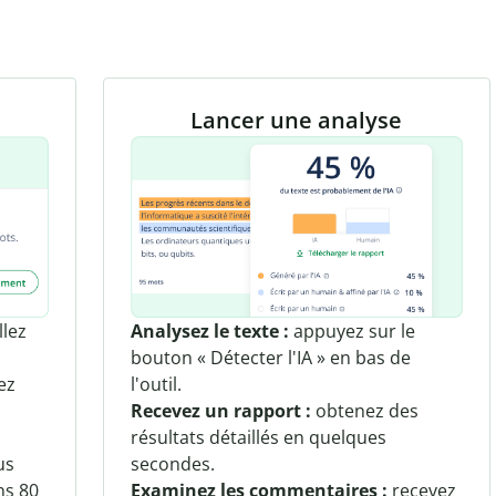
Lancer une analyse
llez
Analysez le texte :
appuyez sur le
.
bouton « Détecter l'IA » en bas de
ez
l'outil.
u
Recevez un rapport :
obtenez des
résultats détaillés en quelques
us
secondes.
ns 80
Examinez les commentaires :
recevez