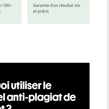
n 100+ 
Garantie d
’
un résultat sûr 
s
et précis
i utiliser le
l anti-plagiat de
t ?