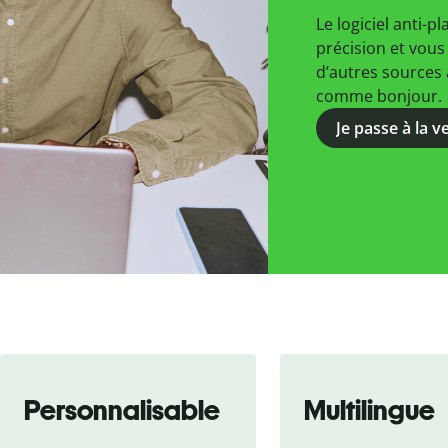
Le logiciel anti-pl
précision et vous
d’autres sources a
comme bonjour.
Je passe à la 
Personnalisable
Multilingue