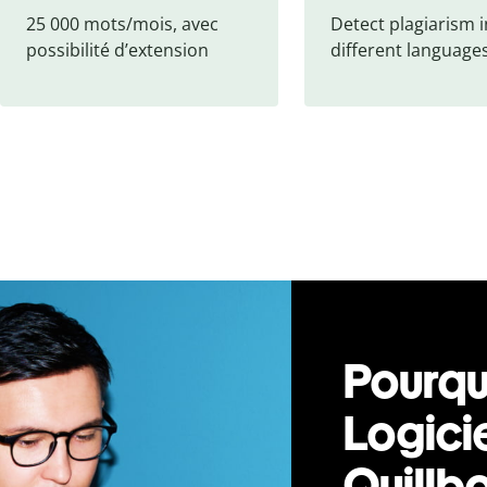
25 000 mots/mois, avec 
Detect plagiarism i
possibilité d
’
extension
different language
Pourquo
Logicie
Quillbo