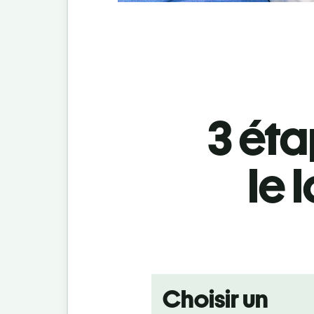
3 éta
le 
Choisir un