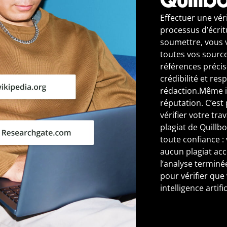
Effectuer une véri
processus d’écrit
soumettre, vous 
toutes vos sources
références précis
crédibilité et re
rédaction.
Même in
réputation. C’est
vérifier votre tra
plagiat de Quillb
toute confiance :
aucun plagiat acc
l’analyse terminé
pour vérifier que
intelligence artifi