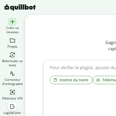
Créer un
nouveau
Gagne
Projets
rap
Reformuler un
texte
Insérez du texte
Télécha
Correcteur
d'orthographe
Détecteur d'IA
Logiciel anti-