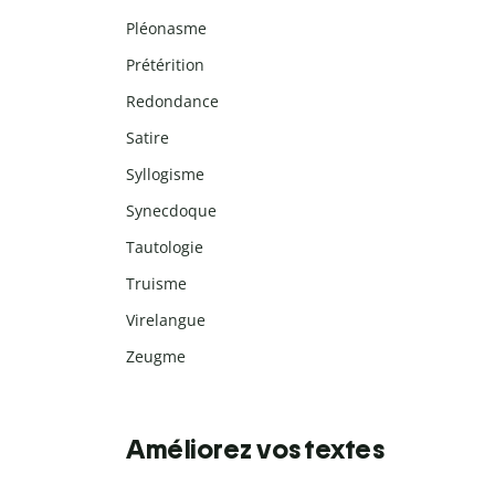
Pléonasme
Prétérition
Redondance
Satire
Syllogisme
Synecdoque
Tautologie
Truisme
Virelangue
Zeugme
Améliorez vos textes