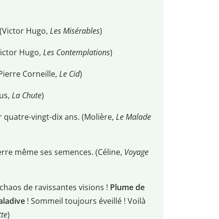
 (Victor Hugo,
Les Misérables
)
Victor Hugo,
Les Contemplations
)
Pierre Corneille,
Le Cid
)
mus,
La Chute
)
 quatre-vingt-dix ans. (Molière,
Le Malade
uerre même ses semences. (Céline,
Voyage
 chaos de ravissantes visions !
Plume de
aladive
! Sommeil toujours éveillé ! Voilà
tte
)