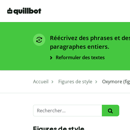
Réécrivez des phrases et de
paragraphes entiers.
Reformuler des textes
Accueil
Figures de style
Oxymore (figu
Figures de style