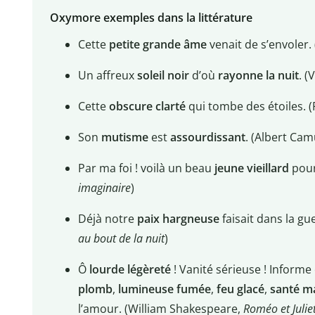
Oxymore exemples dans la littérature
Cette
petite grande âme
venait de s’envoler.
Un affreux
soleil noir
d’où
rayonne la nuit
. (
Cette
obscure clarté
qui tombe des étoiles. (
Son
mutisme
est
assourdissant
. (Albert Ca
Par ma foi ! voilà un beau
jeune vieillard
pour
imaginaire
)
Déjà notre
paix hargneuse
faisait dans la g
au bout de la nuit
)
Ô
lourde légèreté
! Vanité sérieuse ! Informe
plomb
,
lumineuse fumée
,
feu glacé
,
santé m
l’amour. (William Shakespeare,
Roméo et Julie