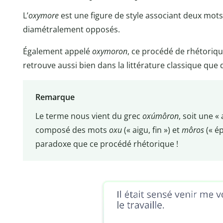
L’
oxymore
est une figure de style associant deux mot
diamétralement opposés.
Également appelé
oxymoron
, ce procédé de rhétoriq
retrouve aussi bien dans la littérature classique que d
Remarque
Le terme nous vient du grec
oxúmôron
, soit une «
composé des mots
oxu
(« aigu, fin ») et
môros
(« é
paradoxe que ce procédé rhétorique !