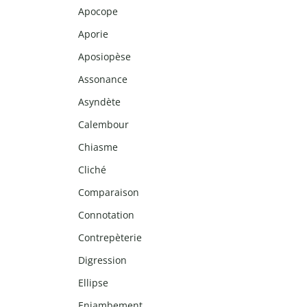
Apocope
Aporie
Aposiopèse
Assonance
Asyndète
Calembour
Chiasme
Cliché
Comparaison
Connotation
Contrepèterie
Digression
Ellipse
Enjambement