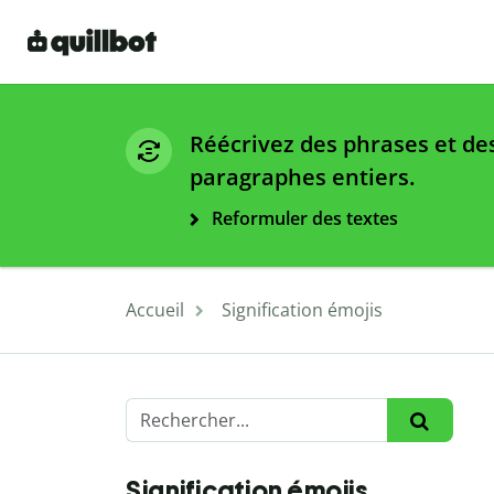
Réécrivez des phrases et de
paragraphes entiers.
Reformuler des textes
Accueil
Signification émojis
Signification émojis