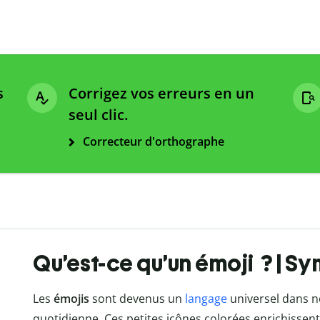
s
Corrigez vos erreurs en un
seul clic.
Correcteur d'orthographe
Qu’est-ce qu’un émoji ? | S
Les
émojis
sont devenus un
langage
universel dans 
quotidienne. Ces petites icônes colorées enrichissent