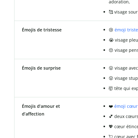
adoration,
🥰 visage sour
Émojis de tristesse
😢
émoji triste
😭 visage pleu
😔 visage pens
Émojis de surprise
😮 visage ave
😲 visage stupé
🤯 tête qui ex
Émojis d’amour et
❤️
émoji cœur
d’affection
💕 deux cœurs
💖 cœur étinc
💘 cœur avec 