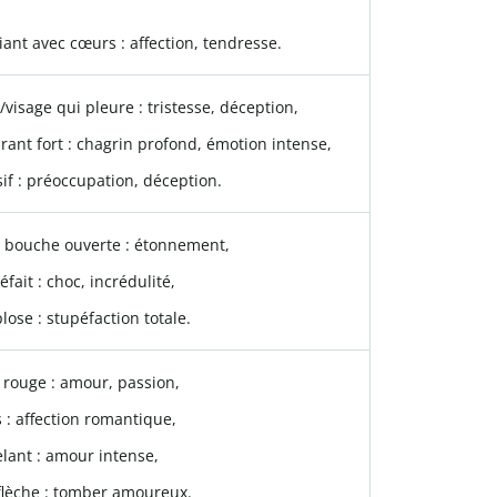
iant avec cœurs : affection, tendresse.
/visage qui pleure : tristesse, déception,
rant fort : chagrin profond, émotion intense,
if : préoccupation, déception.
c bouche ouverte : étonnement,
fait : choc, incrédulité,
plose : stupéfaction totale.
rouge : amour, passion,
 : affection romantique,
elant : amour intense,
flèche : tomber amoureux.