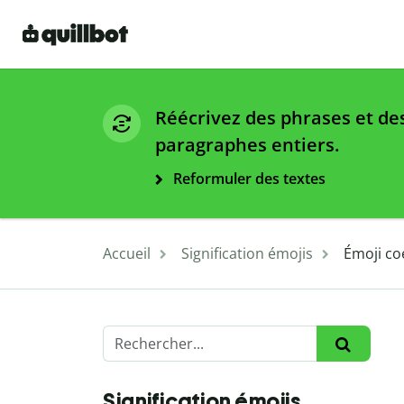
Réécrivez des phrases et de
paragraphes entiers.
Reformuler des textes
Accueil
Signification émojis
Émoji coe
Signification émojis