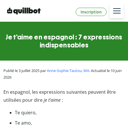
Inscription
Je t’aime en espagnol : 7 expressions
indispensables
Publié le 3 juillet 2025 par
Anne-Sophie Tautou, MA
. Actualisé le 10 juin
2026
En espagnol, les expressions suivantes peuvent être
utilisées pour dire
je t’aime
:
Te quiero,
Te amo,