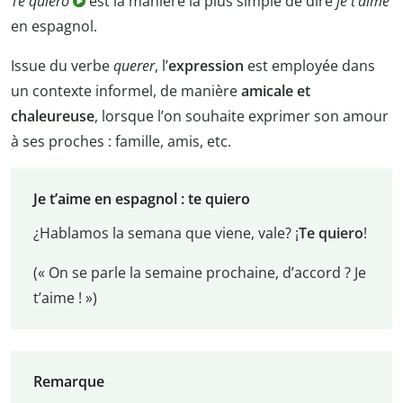
Te quiero
est la manière la plus simple de dire
je t’aime
en espagnol.
Issue du verbe
querer
, l’
expression
est employée dans
un contexte informel, de manière
amicale et
chaleureuse
, lorsque l’on souhaite exprimer son amour
à ses proches : famille, amis, etc.
Je t’aime en espagnol : te quiero
¿Hablamos la semana que viene, vale? ¡
Te quiero
!
(« On se parle la semaine prochaine, d’accord ? Je
t’aime ! »)
Remarque