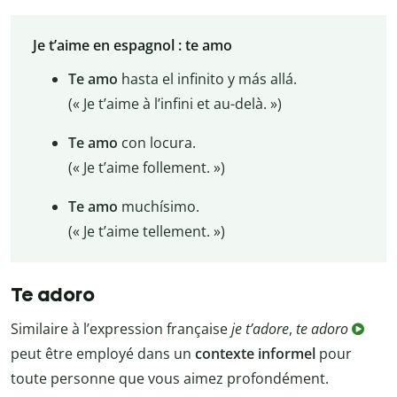
Je t’aime en espagnol : te amo
Te amo
hasta el infinito y más allá.
(« Je t’aime à l’infini et au-delà. »)
Te amo
con locura.
(« Je t’aime follement. »)
Te amo
muchísimo.
(« Je t’aime tellement. »)
Te adoro
Similaire à l’expression française
je t’adore
,
te adoro
peut être employé dans un
contexte informel
pour
toute personne que vous aimez profondément.