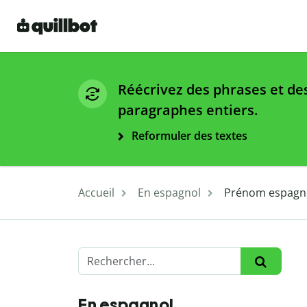
Réécrivez des phrases et de
paragraphes entiers.
Reformuler des textes
Accueil
En espagnol
Prénom espagnol 
En espagnol