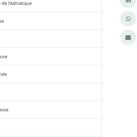
e de l’Adriatique
se
euse
inée
cesse