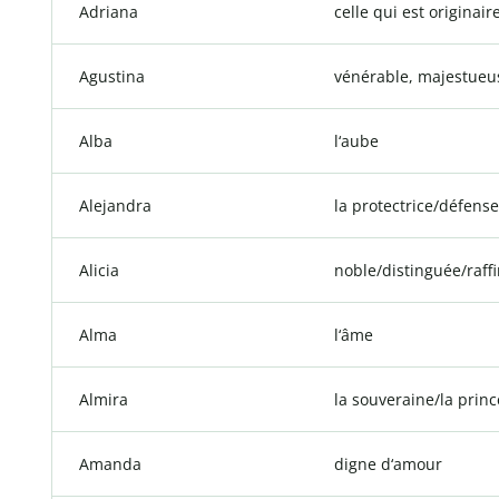
Adriana
celle qui est originair
Agustina
vénérable, majestueu
Alba
l‘aube
Alejandra
la protectrice/défens
Alicia
noble/distinguée/raff
Alma
l‘âme
Almira
la souveraine/la prin
Amanda
digne d‘amour