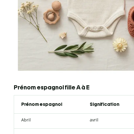
Prénom espagnol fille A à E
Prénom espagnol
Signification
Abril
avril