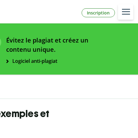
Inscription
Évitez le plagiat et créez un
contenu unique.
Logiciel anti-plagiat
 exemples et