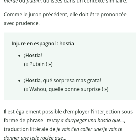
merde
ou
putain
, utilisées dans un contexte similaire.
Comme le juron précédent, elle doit être prononcée
avec prudence.
Injure en espagnol : hostia
¡
Hostia
!
(« Putain ! »)
¡
Hostia
, qué sorpresa mas grata!
(« Wahou, quelle bonne surprise ! »)
Il est également possible d’employer l’interjection sous
forme de phrase :
te voy a dar/pegar una hostia que…
,
traduction littérale de
je vais t’en coller une
/
je vais te
donner une telle raclée que…