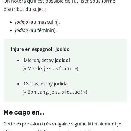
On notera qu’il est possible de l’utiliser sous forme
d’attribut du sujet :
jodido
(au masculin),
jodida
(au féminin).
Injure en espagnol : jodido
¡Mierda, estoy
jodido
!
(« Merde, je suis foutu ! »)
¡Ostras, estoy
jodida
!
(« Bon sang, je suis foutue ! »)
Me cago en…
Cette
expression très vulgaire
signifie littéralement
je