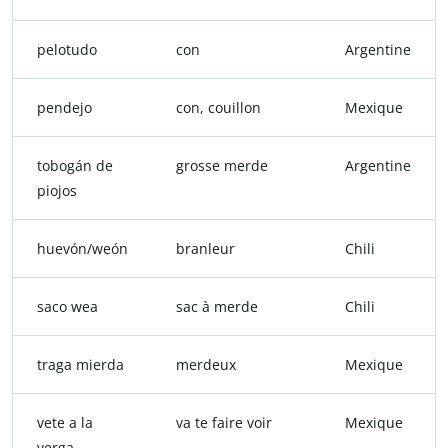
pelotudo
con
Argentine
pendejo
con, couillon
Mexique
tobogán de
grosse merde
Argentine
piojos
huevón/weón
branleur
Chili
saco wea
sac à merde
Chili
traga mierda
merdeux
Mexique
vete a la
va te faire voir
Mexique
verga