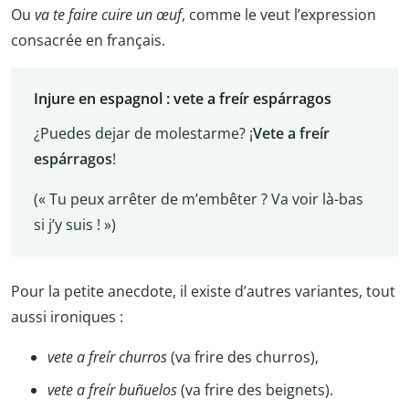
Ou
va te faire cuire un œuf
, comme le veut l’expression
consacrée en français.
Injure en espagnol : vete a freír espárragos
¿Puedes dejar de molestarme? ¡
Vete a freír
espárragos
!
(« Tu peux arrêter de m’embêter ? Va voir là-bas
si j’y suis ! »)
Pour la petite anecdote, il existe d’autres variantes, tout
aussi ironiques :
vete a freír churros
(va frire des churros),
vete a freír buñuelos
(va frire des beignets).