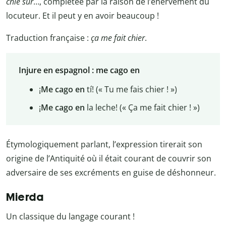
chie sur
…, complétée par la raison de l’énervement du
locuteur. Et il peut y en avoir beaucoup !
Traduction française :
ça me fait chier
.
Injure en espagnol : me cago en
¡
Me cago en
tí! (« Tu me fais chier ! »)
¡
Me cago en
la leche! (« Ça me fait chier ! »)
Étymologiquement parlant, l’expression tirerait son
origine de l’Antiquité où il était courant de couvrir son
adversaire de ses excréments en guise de déshonneur.
Mierda
Un classique du langage courant !