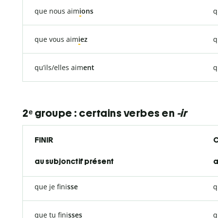
que nous aim
i
ons
q
que vous aim
i
ez
q
qu’ils/elles aim
ent
q
2ᵉ groupe : certains ​verbes en
-ir
FINIR
C
au subjonctif présent
a
que je fini
sse
q
que tu fini
sses
q