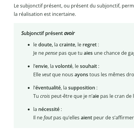
Le subjonctif présent, ou présent du subjonctif, perm
la réalisation est incertaine.
S
ubjonctif présent
avoir
le
doute,
la
crainte
, le
regret
:
Je ne
pense
pas que tu
aies
une chance de ga
l’
envie
, la
volonté
, le
souhait
:
Elle
veut
que nous
ayons
tous les mêmes droi
l’
éventualité
, la
supposition
:
Tu
crois
peut-être que je n’
aie
pas le cran de l
la
nécessité
:
Il ne
faut
pas qu’elles
aient
peur de s’affirmer