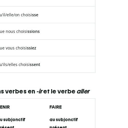
u’il/elle/on choisi
sse
ue nous choisi
ssions
ue vous choisi
ssiez
u’ils/elles choisi
ssent
ins verbes en
-ir
et le verbe
aller
ENIR
FAIRE
u subjonctif
au subjonctif
résent
présent