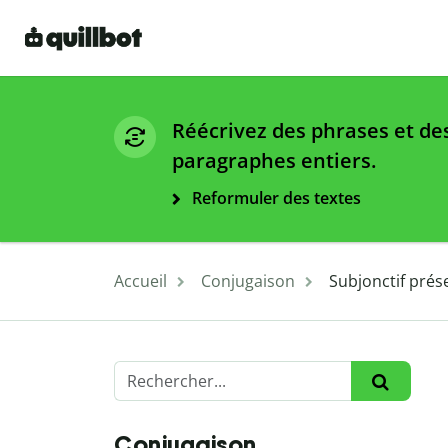
Réécrivez des phrases et de
paragraphes entiers.
Reformuler des textes
Accueil
Conjugaison
Subjonctif prés
Conjugaison