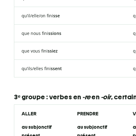
qu’il/elle/on fini
sse
q
que nous fini
ssions
q
que vous fini
ssiez
q
qu’ils/elles fini
ssent
q
3ᵉ groupe : verbes en
-re
en
-oir
, certa
ALLER
PRENDRE
V
au subjonctif
au subjonctif
a
présent
présent
p