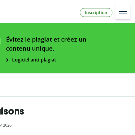
Inscription
Évitez le plagiat et créez un
contenu unique.
Logiciel anti-plagiat
aisons
ier 2026