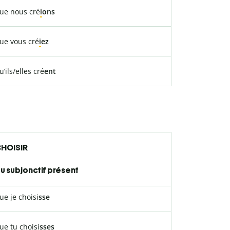
ue nous cré
i
ons
ue vous cré
i
ez
u’ils/elles cré
ent
HOISIR
u subjonctif présent
ue je choisi
sse
ue tu choisi
sses