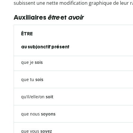
subissent une nette modification graphique de leur ra
Auxiliaires
être
et
avoir
ÊTRE
au subjonctif présent
que je
sois
que tu
sois
qu’il/elle/on
soit
que nous
soyons
que vous
soyez