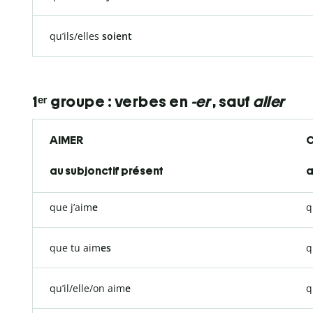
qu’ils/elles
soient
1ᵉʳ groupe : verbes en
-er
, sauf
aller
AIMER
C
au subjonctif présent
a
que j’aim
e
q
que tu aim
es
q
qu’il/elle/on aim
e
q