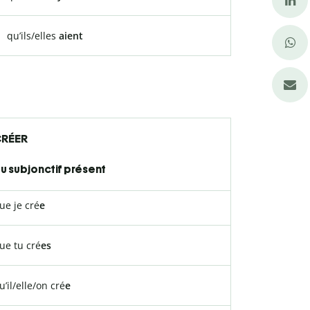
qu’ils/elles
aient
RÉER
u subjonctif présent
ue je cré
e
ue tu cré
es
u’il/elle/on cré
e