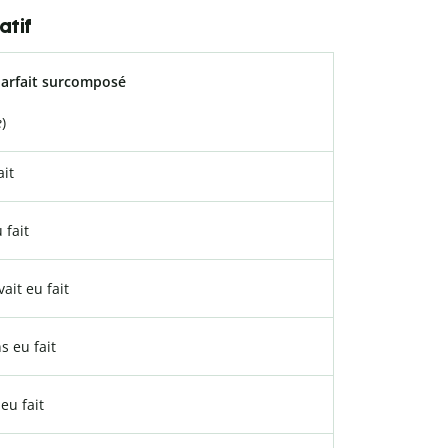
atif
parfait surcomposé
e
)
ait
 fait
vait eu fait
s eu fait
eu fait