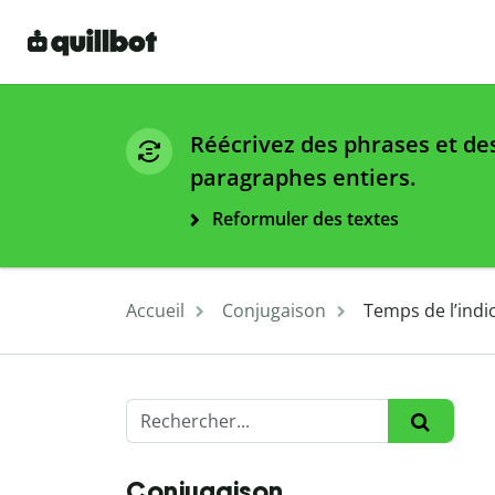
Réécrivez des phrases et de
paragraphes entiers.
Reformuler des textes
Accueil
Conjugaison
Temps de l’indic
Conjugaison