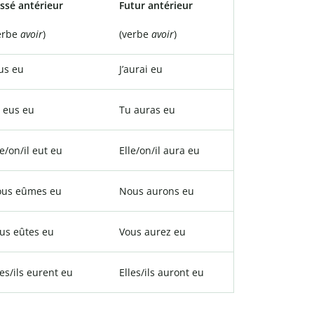
ssé antérieur
Futur antérieur
erbe
avoir
)
(verbe
avoir
)
eus eu
J’aurai eu
 eus eu
Tu auras eu
le/on/il eut eu
Elle/on/il aura eu
us eûmes eu
Nous aurons eu
us eûtes eu
Vous aurez eu
les/ils eurent eu
Elles/ils auront eu