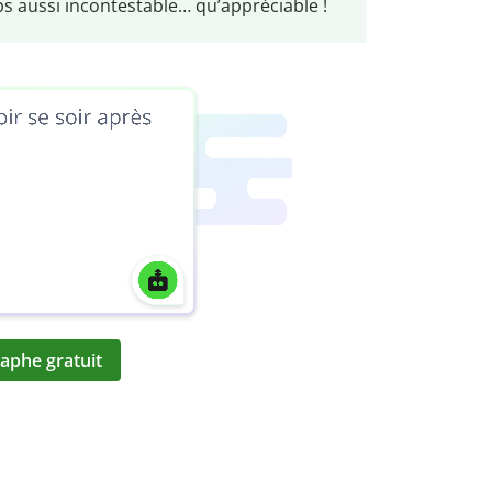
ps aussi incontestable… qu’appréciable !
aphe gratuit