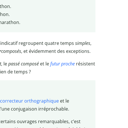
thon.
hon.
arathon.
 l’indicatif regroupent quatre temps
simples
,
rcomposés
, et évidemment des exceptions.
t
, le
passé composé
et le
futur proche
résistent
ien de temps ?
correcteur orthographique
et le
 d’une conjugaison irréprochable.
certains ouvrages remarquables, c’est