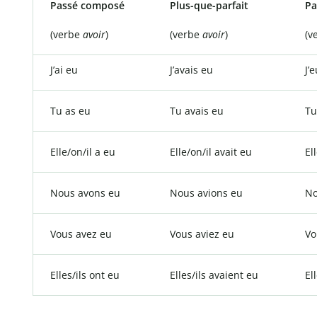
Passé composé
Plus-que-parfait
Pa
(verbe
avoir
)
(verbe
avoir
)
(v
J’ai eu
J’avais eu
J’
Tu as eu
Tu avais eu
Tu
Elle/on/il a eu
Elle/on/il avait eu
El
Nous avons eu
Nous avions eu
No
Vous avez eu
Vous aviez eu
Vo
Elles/ils ont eu
Elles/ils avaient eu
El