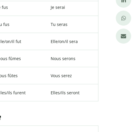
e fus
Je serai
u fus
Tu seras
lle/on/il fut
Elle/on/il sera
ous fûmes
Nous serons
ous fûtes
Vous serez
lles/ils furent
Elles/ils seront
f