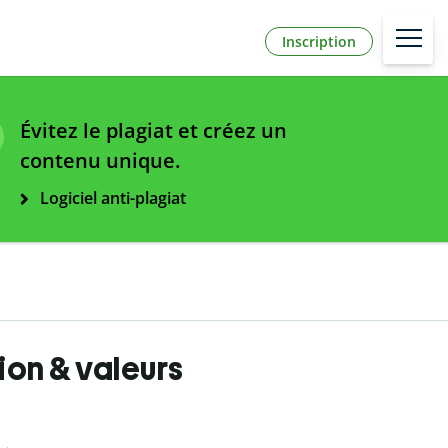
Inscription
Évitez le plagiat et créez un
contenu unique.
Logiciel anti-plagiat
tion & valeurs