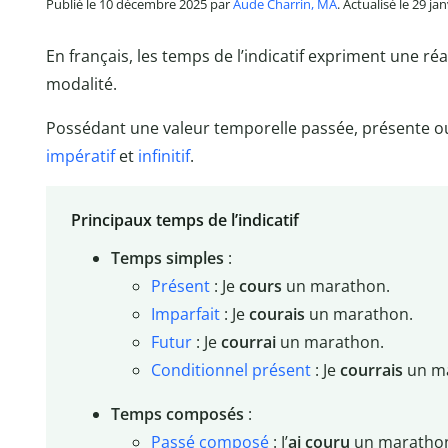
Publié le 10 décembre 2025 par
Aude Charrin, MA
. Actualisé le 29 ja
En français, les temps de l’indicatif expriment une ré
modalité.
Possédant une valeur temporelle passée, présente ou 
impératif
et
infinitif
.
Principaux temps de l’indicatif
Temps simples
:
Présent
: Je
cours
un marathon.
Imparfait
: Je
courais
un marathon.
Futur
: Je
courrai
un marathon.
Conditionnel présent
: Je
courrais
un ma
Temps composés
:
Passé composé
: J’
ai couru
un maratho