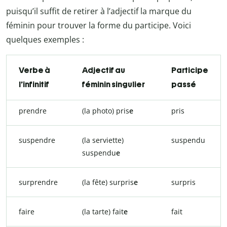
puisqu’il suffit de retirer à l’adjectif la marque du
féminin pour trouver la forme du participe. Voici
quelques exemples :
Verbe à
Adjectif au
Participe
l’infinitif
féminin singulier
passé
prendre
(la photo) pris
e
pris
suspendre
(la serviette)
suspendu
suspendu
e
surprendre
(la fête) surpris
e
surpris
faire
(la tarte) fait
e
fait