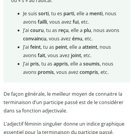
ou « s » au radical.
Je suis
sorti
, tu es
parti
, elle a
menti
, nous
avons
failli
, vous avez
fui
, etc.
J’ai
couru
, tu as
reçu
, elle a
plu
, nous avons
convaincu
, vous avez
ému
, etc.
J’ai
feint
, tu as
peint
, elle a
atteint
, nous
avons
fait
, vous avez
joint
, etc.
J’ai
pris
, tu as
appris
, elle a
soumis
, nous
avons
promis
, vous avez
compris
, etc.
De façon générale, le meilleur moyen de connaitre la
terminaison d’un participe passé est de le considérer
dans sa fonction adjectivale.
L’adjectif féminin singulier donne un indice graphique
essentiel pour la terminaison du participe passé,