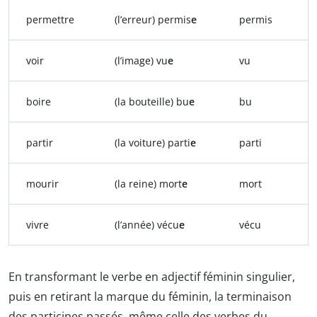
permettre
(l’erreur) permis
e
permis
voir
(l’image) vu
e
vu
boire
(la bouteille) bu
e
bu
partir
(la voiture) parti
e
parti
mourir
(la reine) mort
e
mort
vivre
(l’année) vécu
e
vécu
En transformant le verbe en adjectif féminin singulier,
puis en retirant la marque du féminin, la terminaison
des participes passés, même celle des verbes du