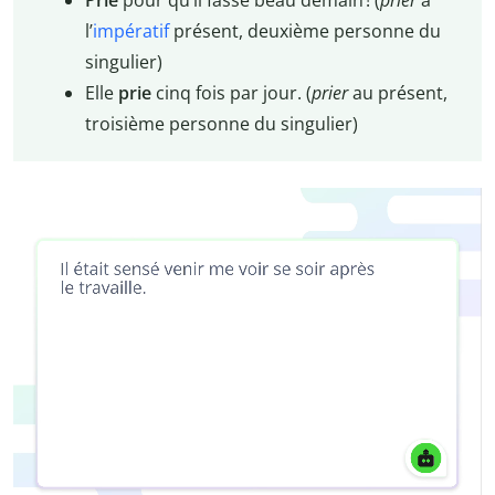
Prie
pour qu’il fasse beau demain ! (
prier
à
l’
impératif
présent, deuxième personne du
singulier)
Elle
prie
cinq fois par jour. (
prier
au présent,
troisième personne du singulier)