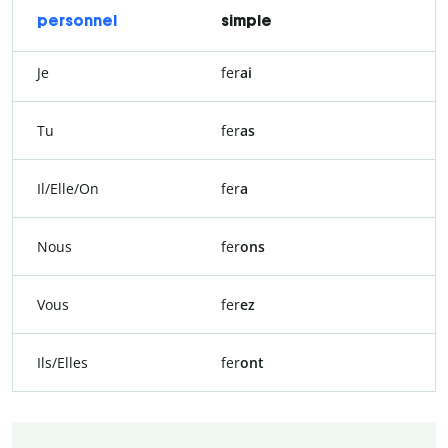
personnel
simple
Je
fer
ai
Tu
fer
as
Il/Elle/On
fer
a
Nous
fer
ons
Vous
fer
ez
Ils/Elles
fer
ont