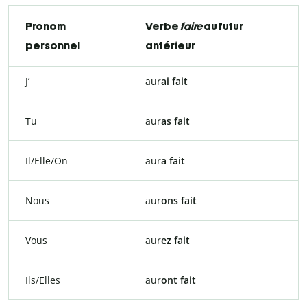
Pronom
Verbe
faire
au futur
personnel
antérieur
J’
aur
ai fait
Tu
aur
as fait
Il/Elle/On
aur
a fait
Nous
aur
ons fait
Vous
aur
ez fait
Ils/Elles
aur
ont fait