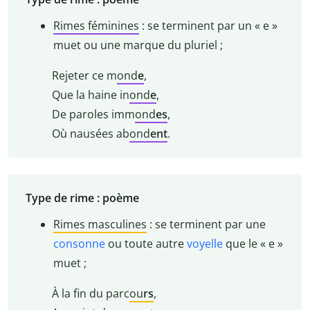
Rimes féminines
: se terminent par un « e »
muet ou une marque du pluriel ;
Rejeter ce m
ond
e
,
Que la haine in
ond
e
,
De paroles imm
ond
es
,
Où nausées ab
ond
ent
.
Type de rime : poème
Rimes masculines
: se terminent par une
consonne
ou toute autre
voyelle
que le « e »
muet ;
À la fin du parc
ou
rs
,