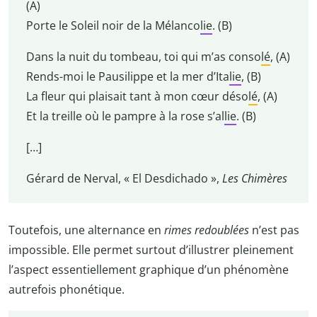
(A)
Porte le Soleil noir de la Mélanco
lie
. (B)
Dans la nuit du tombeau, toi qui m’as conso
lé
, (A)
Rends-moi le Pausilippe et la mer d’Ita
lie
, (B)
La fleur qui plaisait tant à mon cœur déso
lé
, (A)
Et la treille où le pampre à la rose s’al
lie
. (B)
[…]
Gérard de Nerval, « El Desdichado »,
Les Chimères
Toutefois, une alternance en
rimes redoublées
n’est pas
impossible. Elle permet surtout d’illustrer pleinement
l’aspect essentiellement graphique d’un phénomène
autrefois phonétique.