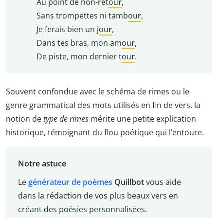
Au point de non-ret
ou
r
,
Sans trompettes ni tamb
ou
r
,
Je ferais bien un j
ou
r
,
Dans tes bras, mon am
ou
r
,
De piste, mon dernier t
ou
r
.
Souvent confondue avec le schéma de rimes ou le
genre grammatical des mots utilisés en fin de vers, la
notion de
type de rimes
mérite une petite explication
historique, témoignant du flou poétique qui l’entoure.
Notre astuce
Le
générateur de poèmes
Quillbot
vous aide
dans la rédaction de vos plus beaux vers en
créant des poésies personnalisées.