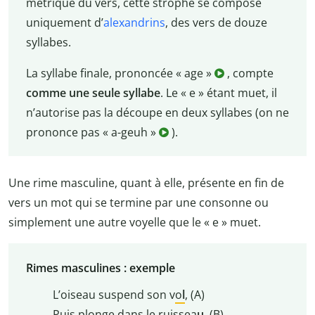
métrique du vers, cette strophe se compose
uniquement d’
alexandrins
, des vers de douze
syllabes.
La syllabe finale, prononcée « age »
, compte
comme une seule syllabe
. Le « e » étant muet, il
n’autorise pas la découpe en deux syllabes (on ne
prononce pas « a-geuh »
).
Une rime masculine, quant à elle, présente en fin de
vers un mot qui se termine par une consonne ou
simplement une autre voyelle que le « e » muet.
Rimes masculines : exemple
L’oiseau suspend son v
o
l
, (A)
Puis plonge dans le ruiss
ea
u
, (B)