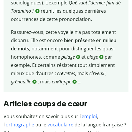
sociologiques). L’exemple
Qu
e
vaut l’
dernier film d
e
Tarantino ?
réunit les quelques dernières
occurrences de cette prononciation.
Rassurez-vous, cette voyelle n’a pas totalement
disparu. Elle est encore
bien présente en milieu
de mots
, notamment pour distinguer les quasi
homophones, comme
p
e
lage
et
plage
par
exemple. Et certains résistent tout simplement
mieux que d’autres :
cr
e
vettes
, mais
ch’veux
;
gr
e
nouille
, mais
env’loppe
…
Articles coups de cœur
Vous souhaitez en savoir plus sur l’
emploi
,
l’
orthographe
ou le
vocabulaire
de la langue française ?