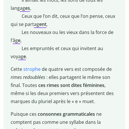
Il aimait les mots, les sons de tous les
lang
ag
es
,
Ceux que l’on dit, ceux que l’on pense, ceux
qui se part
ag
ent
,
Les nouveaux ou les vieux dans la force de
l’
âg
e
,
Les empruntés et ceux qui invitent au
voy
ag
e
.
Cette
strophe
de quatre vers est composée de
rimes redoublées
: elles partagent le même son
final. Toutes
ces rimes sont dites féminines
,
même si les deux premiers vers présentent des
marques du pluriel après le « e » muet.
Puisque ces
consonnes grammaticales
ne
comptent pas comme une syllabe dans la