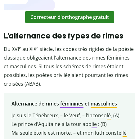
Correcteur d'orthographe gratuit
L’alternance des types de rimes
e
e
Du XVI
au XIX
siècle, les codes très rigides de la poésie
classique obligeaient l’alternance des rimes féminines
et masculines. Si tous les schémas de rimes étaient
possibles, les poètes privilégiaient pourtant les rimes
croisées (ABAB).
Alternance de rimes
féminines
et
masculines
Je suis le Ténébreux, – le Veuf, – l’Inconso
lé
, (A)
Le prince d’Aquitaine à la tour abo
lie
: (B)
Ma seule étoile est morte, – et mon luth constel
lé