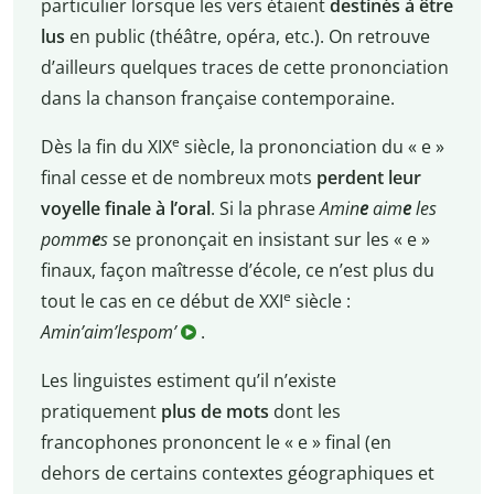
particulier lorsque les vers étaient
destinés à être
lus
en public (théâtre, opéra, etc.). On retrouve
d’ailleurs quelques traces de cette prononciation
dans la chanson française contemporaine.
e
Dès la fin du XIX
siècle, la prononciation du « e »
final cesse et de nombreux mots
perdent leur
voyelle finale à l’oral
. Si la phrase
Amin
e
aim
e
les
pomm
e
s
se prononçait en insistant sur les « e »
finaux, façon maîtresse d’école, ce n’est plus du
e
tout le cas en ce début de XXI
siècle :
Amin’aim’lespom’
.
Les linguistes estiment qu’il n’existe
pratiquement
plus de mots
dont les
francophones prononcent le « e » final (en
dehors de certains contextes géographiques et