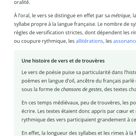
oralité.
À l’oral, le vers se distingue en effet par sa
métrique
, 
syllabe propre à la langue française. Le nombre de sy
règles de versification strictes, dont dépendent les
ri
ou coupure rythmique, les
allitérations
, les
assonanc
Une histoire de vers et de trouvères
Le vers de poésie puise sa particularité dans l’his
poèmes en langue d’oïl, ancêtre du français parlé
sous la forme de
chansons de gestes
, des textes cha
En ces temps médiévaux, peu de trouvères, les poèt
écrire. Les textes étaient donc appris par cœur et
rythmique des vers participaient grandement à c
En effet, la longueur des syllabes et les rimes à la