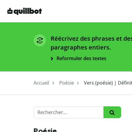
Réécrivez des phrases et de
paragraphes entiers.
Reformuler des textes
Accueil
Poésie
Vers (poésie) | Défin
Poésie