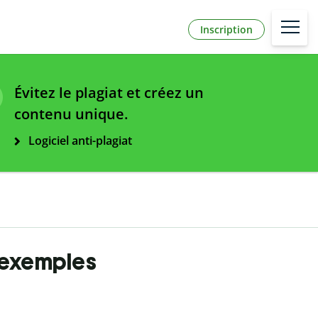
Inscription
Évitez le plagiat et créez un
contenu unique.
Logiciel anti-plagiat
t exemples