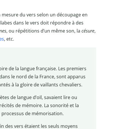
la mesure du vers selon un découpage en
llabes dans le vers doit répondre à des
mes
, ou répétitions d’un même son, la
césure
,
es
, etc.
toire de la langue française. Les premiers
 dans le nord de la France, sont apparus
ntés à la gloire de vaillants chevaliers.
es de langue d’oïl, savaient lire ou
 récités de mémoire. La sonorité et la
e processus de mémorisation.
 fin des vers étaient les seuls moyens