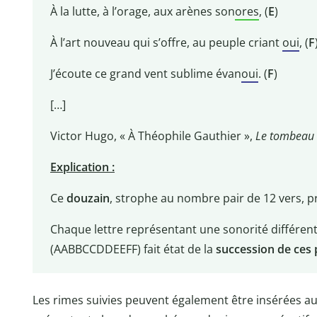
À la lutte, à l’orage, aux arènes son
ores
, (
E
)
À l’art nouveau qui s’offre, au peuple criant
oui
, (
F
J’écoute ce grand vent sublime évan
oui
. (
F
)
[…]
Victor Hugo, « À Théophile Gauthier »,
Le tombeau 
Explication :
Ce
douzain
, strophe au nombre pair de 12 vers, 
Chaque lettre représentant une sonorité différen
(AABBCCDDEEFF) fait état de la
succession de ces 
Les rimes suivies peuvent également être insérées au