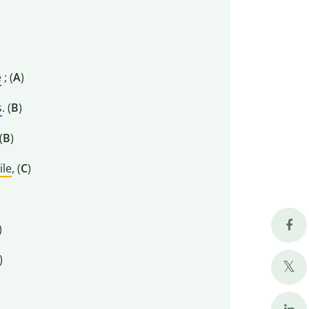
e
; (
A
)
s
. (
B
)
(
B
)
ile
, (
C
)
)
)