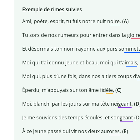
Exemple de rimes suivies
Ami, poète, esprit, tu fuis notre nuit n
oire
. (
A
)
Tu sors de nos rumeurs pour entrer dans la gl
oir
Et désormais ton nom rayonne aux purs so
mmet
Moi qui t’ai connu jeune et beau, moi qui t’ai
mais
, 
Moi qui, plus d’une fois, dans nos altiers coups d’
a
Éperdu, m’appuyais sur ton âme fid
èle
, (
C
)
Moi, blanchi par les jours sur ma tête nei
geant
, (
D
Je me souviens des temps écoulés, et son
geant
(
D
À ce jeune passé qui vit nos deux aur
ores
, (
E
)