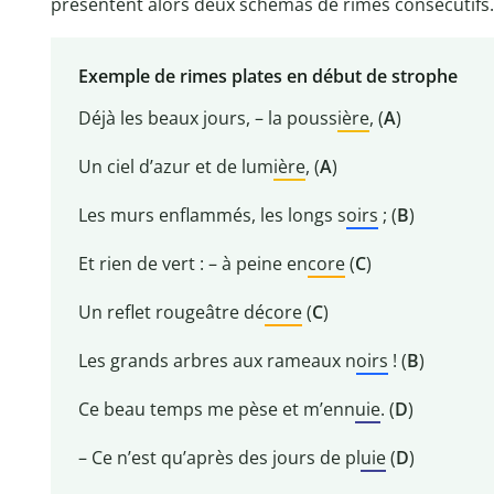
présentent alors deux schémas de rimes consécutifs.
Exemple de rimes plates en début de strophe
Déjà les beaux jours, – la pouss
ière
, (
A
)
Un ciel d’azur et de lum
ière
, (
A
)
Les murs enflammés, les longs s
oirs
; (
B
)
Et rien de vert : – à peine en
core
(
C
)
Un reflet rougeâtre dé
core
(
C
)
Les grands arbres aux rameaux n
oirs
! (
B
)
Ce beau temps me pèse et m’enn
uie
. (
D
)
– Ce n’est qu’après des jours de pl
uie
(
D
)