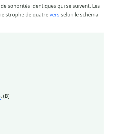
e de sonorités identiques qui se suivent. Les
me strophe de quatre
vers
selon le schéma
e
. (
B
)