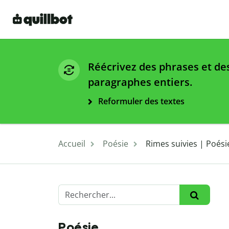
Réécrivez des phrases et de
paragraphes entiers.
Reformuler des textes
Accueil
Poésie
Rimes suivies | Poési
Poésie