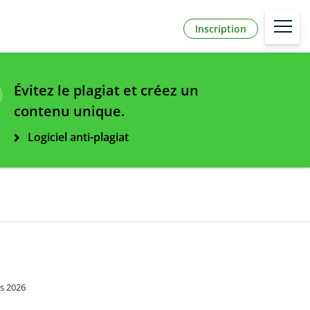
Inscription
Évitez le plagiat et créez un
contenu unique.
Logiciel anti-plagiat
rs 2026