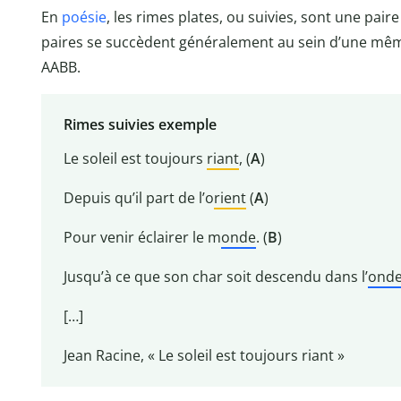
En
poésie
, les rimes plates, ou suivies, sont une pair
paires se succèdent généralement au sein d’une mê
AABB.
Rimes suivies exemple
Le soleil est toujours
riant
, (
A
)
Depuis qu’il part de l’o
rient
(
A
)
Pour venir éclairer le m
onde
. (
B
)
Jusqu’à ce que son char soit descendu dans l’
ond
[…]
Jean Racine, « Le soleil est toujours riant »