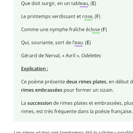
Que doit surgir, en un tabl
eau
, (
E
)
Le printemps verdissant et r
ose
, (
F
)
Comme une nymphe fraîche écl
ose
(
F
)
Qui, souriante, sort de l’
eau
. (
E
)
Gérard de Nerval, « Avril »,
Odelettes
Explication :
Ce poème présente
deux rimes plates
, en début d
rimes embrassées
pour former un sizain.
La
succession
de rimes plates et embrassées, plu
rimes, est très fréquente dans la poésie française.
Les rimes plates ont longtemps été le schéma privilé