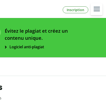
Inscription
Évitez le plagiat et créez un
contenu unique.
Logiciel anti-plagiat
s
6