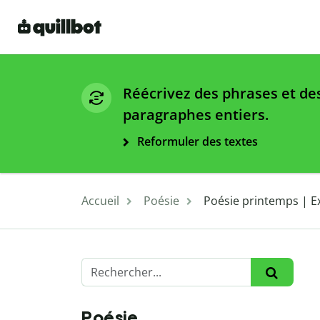
Réécrivez des phrases et de
paragraphes entiers.
Reformuler des textes
Accueil
Poésie
Poésie printemps | 
Poésie