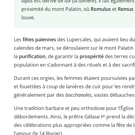
lupus
est dérivé de
lux
(la
lumière
). Il fait égalemen
proximité du mont Palatin, où
Romulus
et
Remus
louve.
Les
fêtes païennes
des Lupercales, qui avaient lieu du
calendes de mars, se déroulaient sur le mont Palatin 
la
purification
, de garantir la
prospérité
des terres cul
population en s’adonnant à des rituels et à des sacri
Durant ces orgies, les femmes étaient poursuivies p
et fouettées à coup de lanières de cuir pour les rendre
généralement par des
bacchanales
, vastes débauches 
Une tradition barbare et peu orthodoxe pour l’Église
débordements. Ainsi, le prêtre Gélase Iᵉʳ prend la déci
des célébrations plus appropriées comme la fête de 
l’amour (le 14 février).