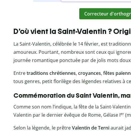
Correcteur d'orthogr
D’où vient la Saint-Valentin ? Orig
La Saint-Valentin, célébrée le 14 février, est tradit
amoureux. Pourtant, nombreux sont ceux qui ignorent
journée romantique ponctuée par de jolis mots doux
Entre
traditions chrétiennes
,
croyances
,
fêtes païen
tous genres, petit florilège des légendes relatives à 
Commémoration du Saint Valentin, mar
Comme son nom l’indique, la fête de la Saint-Valen
er
Valentin par le dernier évêque de Rome, Gélase I
(mo
Selon la légende, le prêtre
Valentin
de Terni
aurait jad