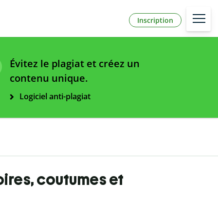
Inscription
Évitez le plagiat et créez un
contenu unique.
Logiciel anti-plagiat
toires, coutumes et