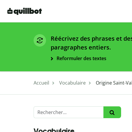
Réécrivez des phrases et de
paragraphes entiers.
Reformuler des textes
Accueil
Vocabulaire
Origine Saint-Va
Vocabulaire