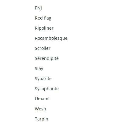
PNJ
Red flag
Ripoliner
Rocambolesque
Scroller
Sérendipité
Slay
Sybarite
Sycophante
Umami
Wesh
Tarpin