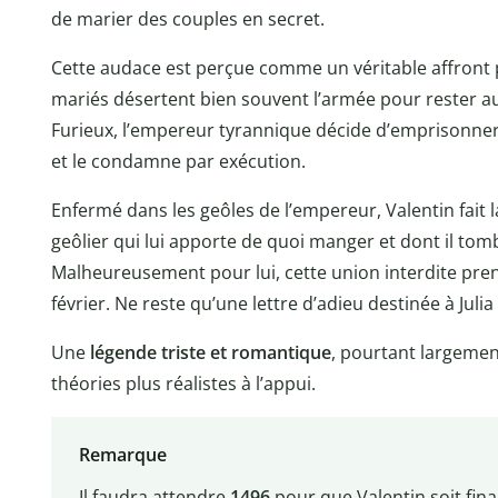
de marier des couples en secret.
Cette audace est perçue comme un véritable affront 
mariés désertent bien souvent l’armée pour rester a
Furieux, l’empereur tyrannique décide d’emprisonner
et le condamne par exécution.
Enfermé dans les geôles de l’empereur, Valentin fait la
geôlier qui lui apporte de quoi manger et dont il 
Malheureusement pour lui, cette union interdite pre
février. Ne reste qu’une lettre d’adieu destinée à Juli
Une
légende triste et romantique
, pourtant largemen
théories plus réalistes à l’appui.
Remarque
Il faudra attendre
1496
pour que Valentin soit fin