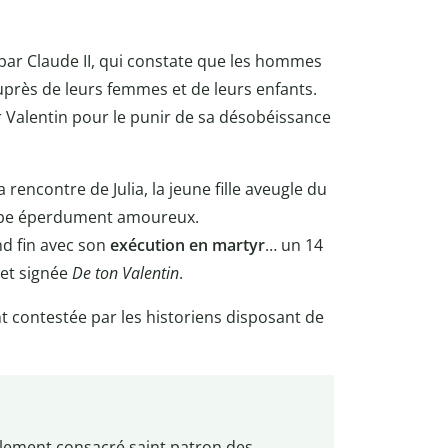
par Claude II, qui constate que les hommes
uprès de leurs femmes et de leurs enfants.
 Valentin pour le punir de sa désobéissance
 rencontre de Julia, la jeune fille aveugle du
tombe éperdument amoureux.
nd fin avec son
exécution en martyr
… un 14
a et signée
De ton Valentin
.
t contestée par les historiens disposant de
alement consacré saint patron des