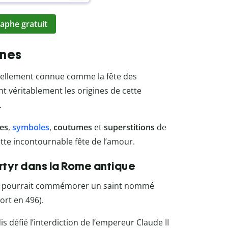
aphe gratuit
ines
ionnellement connue comme la fête des
 véritablement les origines de cette
.
nes
,
symboles
,
coutumes
et
superstitions
de
cette incontournable fête de l’amour.
tyr dans la Rome antique
tin pourrait commémorer un saint nommé
rt en 496).
is défié l’interdiction de l’empereur Claude II