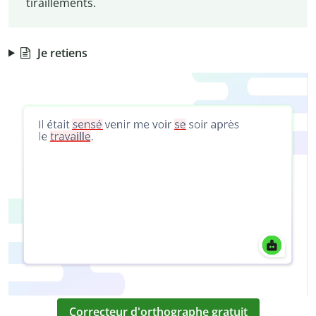
tiraillements.
Je retiens
Correcteur d'orthographe gratuit