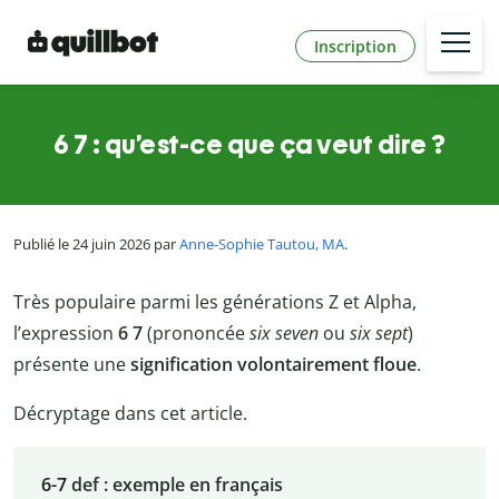
Inscription
6 7 : qu’est-ce que ça veut dire ?
Publié le 24 juin 2026 par
Anne-Sophie Tautou, MA
.
Très populaire parmi les générations Z et Alpha,
l’expression
6 7
(prononcée
six seven
ou
six sept
)
présente une
signification volontairement floue
.
Décryptage dans cet article.
6-7
def :
exemple en français