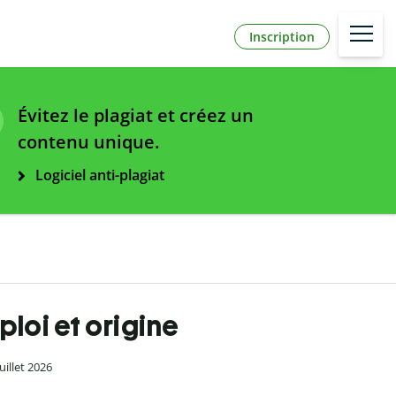
Inscription
Évitez le plagiat et créez un
contenu unique.
Logiciel anti-plagiat
loi et origine
juillet 2026