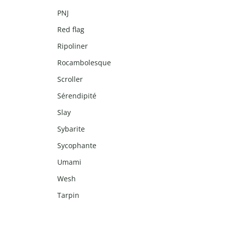
PNJ
Red flag
Ripoliner
Rocambolesque
Scroller
Sérendipité
Slay
Sybarite
Sycophante
Umami
Wesh
Tarpin