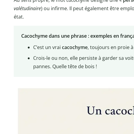
Au sens propre, le mot
cacochyme
désigne une «
pers
valétudinaire
) ou infirme. Il peut également être emp
état.
Cacochyme dans une phrase : exemples en frança
C’est un vrai
cacochyme
, toujours en proie 
Crois-le ou non, elle persiste à garder sa voi
pannes. Quelle tête de bois !