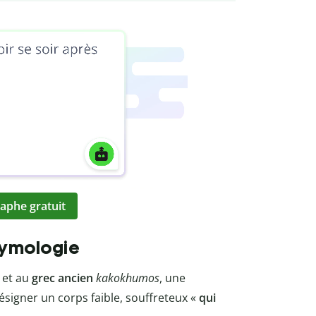
aphe gratuit
tymologie
et au
grec ancien
kakokhumos
, une
signer un corps faible, souffreteux «
qui