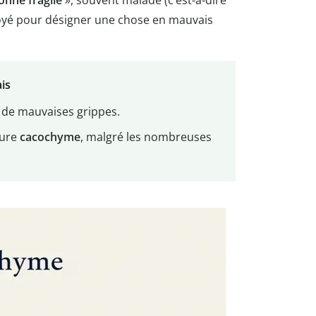
onne fragile
», souvent malade (c’est-à-dire
loyé pour désigner une chose en mauvais
is
à de mauvaises grippes.
ture
cacochyme
, malgré les nombreuses