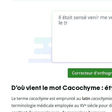
Correcteur d'orthogr
D’où vient le mot Cacochyme : é
Le terme
cacochyme
est emprunté au
latin
cacochymia
terminologie médicale employée au XVᵉ siècle pour dé