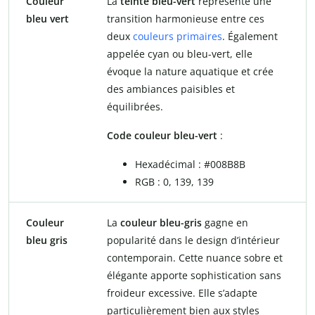
Couleur
La
teinte bleu-vert
représente une
bleu vert
transition harmonieuse entre ces
deux
couleurs primaires
. Également
appelée cyan ou bleu-vert, elle
évoque la nature aquatique et crée
des ambiances paisibles et
équilibrées.
Code couleur bleu-vert
:
Hexadécimal : #008B8B
RGB : 0, 139, 139
Couleur
La
couleur bleu-gris
gagne en
bleu gris
popularité dans le design d’intérieur
contemporain. Cette nuance sobre et
élégante apporte sophistication sans
froideur excessive. Elle s’adapte
particulièrement bien aux styles