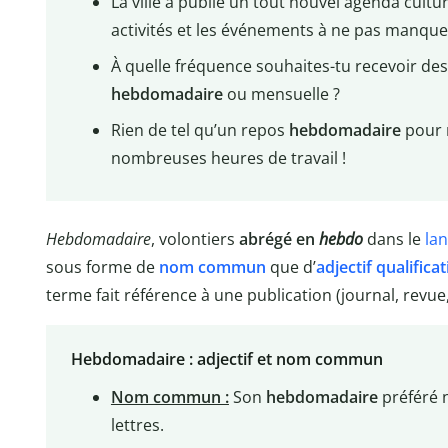
La ville a publié un tout nouvel agenda cultu
activités et les événements à ne pas manque
À quelle fréquence souhaites-tu recevoir des
hebdomadaire
ou mensuelle ?
Rien de tel qu’un repos
hebdomadaire
pour 
nombreuses heures de travail !
Hebdomadaire
, volontiers
abrégé en
hebdo
dans le
la
sous forme de
nom commun
que d’
adjectif qualificat
terme fait référence à une publication (journal, revu
Hebdomadaire : adjectif et nom commun
Nom commun :
Son
hebdomadaire
préféré n
lettres.