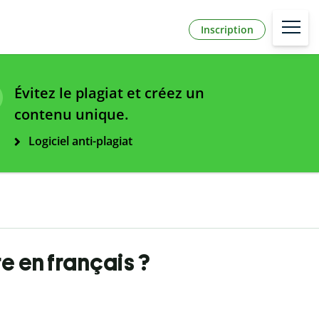
Inscription
Évitez le plagiat et créez un
contenu unique.
Logiciel anti-plagiat
 en français ?