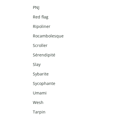
PNJ
Red flag
Ripoliner
Rocambolesque
Scroller
Sérendipité
Slay
Sybarite
Sycophante
Umami
Wesh
Tarpin