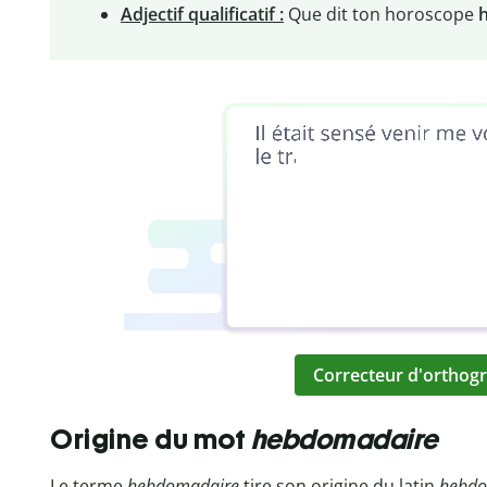
Adjectif qualificatif :
Que dit ton horoscope
Correcteur d'orthogr
Origine du mot
hebdomadaire
Le terme
hebdomadaire
tire son origine du latin
hebdo