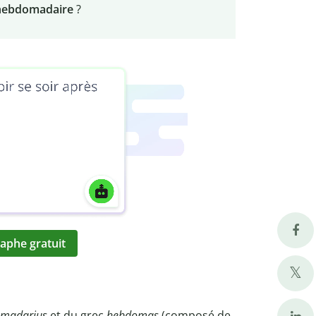
hebdomadaire
?
aphe gratuit
madarius
et du grec
hebdomas
(composé de