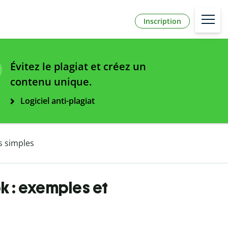
Inscription
Évitez le plagiat et créez un
contenu unique.
Logiciel anti-plagiat
s simples
 : exemples et