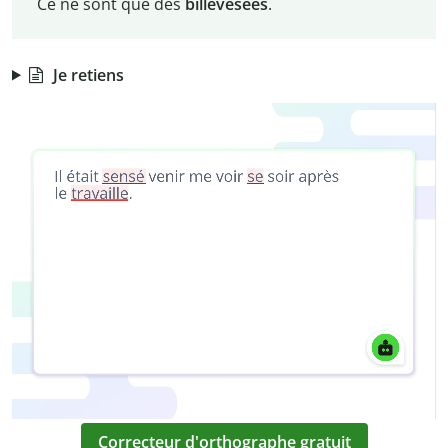
Ce ne sont que des
billevesées
.
Je retiens
Correcteur d'orthographe gratuit