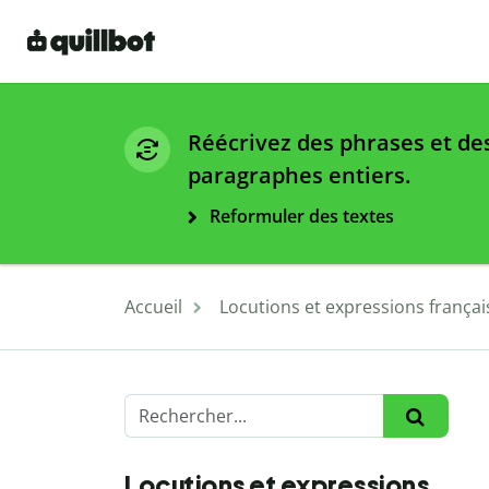
Réécrivez des phrases et de
paragraphes entiers.
Reformuler des textes
Accueil
Locutions et expressions françai
Locutions et expressions