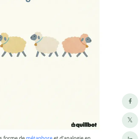
ous forme de
métaphore
et d’analogie en