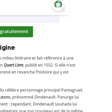
 gratuitement
rigine
milieu littéraire et fait référence à une
an
Quart Livre
, publié en 1552. Si elle n’est
rend en revanche l’histoire qui y est
u célèbre personnage principal Pantagruel,
utons
, prénommé Dindenault. Panurge lui
ent : cependant, Dindenault souhaite lui
, prétextant que son troupeau est de la même