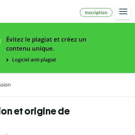
Inscription
Évitez le plagiat et créez un
contenu unique.
Logiciel anti-plagiat
ssion
ion et origine de