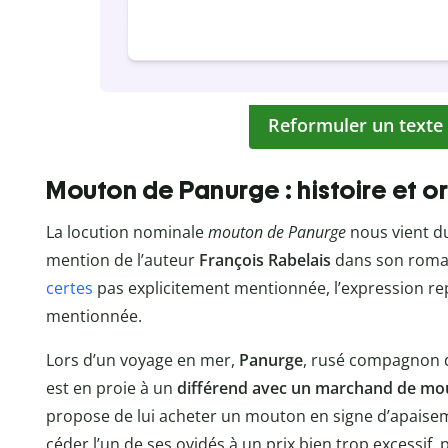
Reformuler un texte
Mouton de Panurge : histoire et o
La locution nominale
mouton de Panurge
nous vient du 
mention de l’auteur
François Rabelais
dans son rom
certes
pas explicitement mentionnée, l’expression rep
mentionnée.
Lors d’un voyage en mer,
Panurge
, rusé compagnon d
est en proie à un
différend avec un marchand de mo
propose de lui acheter un mouton en signe d’apaisem
céder l’un de ses ovidés à un prix bien trop excessif