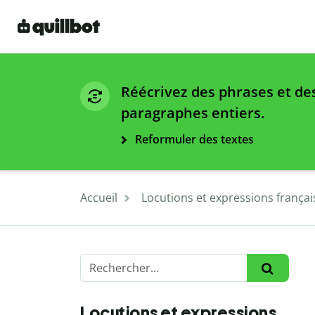
Réécrivez des phrases et de
paragraphes entiers.
Reformuler des textes
Accueil
Locutions et expressions françai
Locutions et expressions