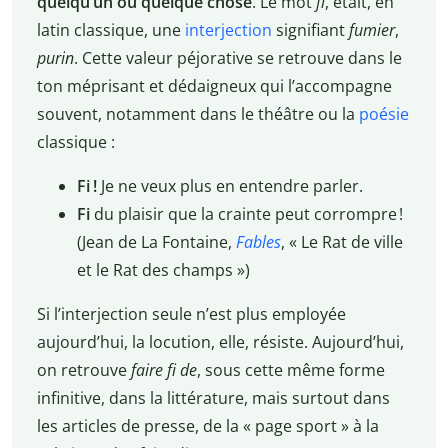
quelqu’un ou quelque chose
. Le mot
fi
, était, en
latin classique, une
interjection
signifiant
fumier
,
purin
. Cette valeur péjorative se retrouve dans le
ton méprisant et dédaigneux qui l’accompagne
souvent, notamment dans le théâtre ou la
poésie
classique :
Fi !
Je ne veux plus en entendre parler.
Fi
du plaisir que la crainte peut corrompre !
(Jean de La Fontaine,
Fables
, « Le Rat de ville
et le Rat des champs »)
Si l’interjection seule n’est plus employée
aujourd’hui, la locution, elle, résiste. Aujourd’hui,
on retrouve
faire fi de
, sous cette même forme
infinitive, dans la littérature, mais surtout dans
les articles de presse, de la « page sport » à la