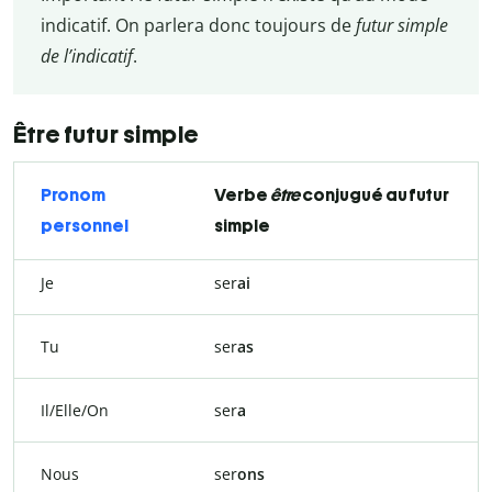
indicatif. On parlera donc toujours de
futur simple
de l’indicatif
.
Être futur simple
Pronom
Verbe
être
conjugué au futur
personnel
simple
Je
ser
ai
Tu
ser
as
Il/Elle/On
ser
a
Nous
ser
ons