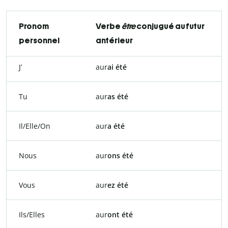
Pronom
Verbe
être
conjugué au futur
personnel
antérieur
J’
aur
ai été
Tu
aur
as été
Il/Elle/On
aur
a été
Nous
aur
ons été
Vous
aur
ez été
Ils/Elles
aur
ont été