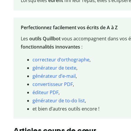
Lorsqu’elles
eurent
fini leur repas, elles s’éclipsèr
Perfectionnez facilement vos écrits de A à Z
Les
outils Quillbot
vous accompagnent dans vos éc
fonctionnalités innovantes
:
correcteur d’orthographe
,
générateur de texte
,
générateur d’e-mail
,
convertisseur PDF
,
éditeur PDF
,
générateur de to-do list
,
et bien d’autres outils encore !
Articles coups de cœur