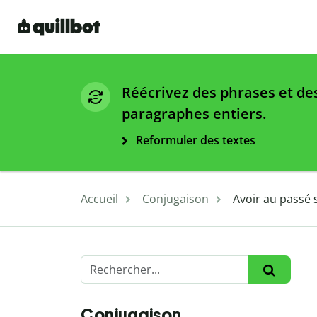
Réécrivez des phrases et de
paragraphes entiers.
Reformuler des textes
Accueil
Conjugaison
Avoir au passé 
Conjugaison