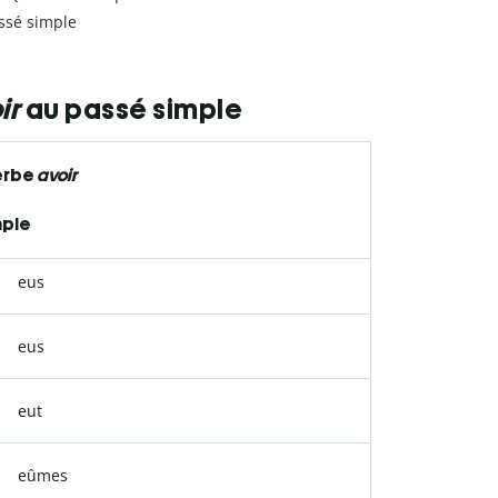
ssé simple
ir
au passé simple
erbe
avoir
mple
eus
eus
eut
eûmes