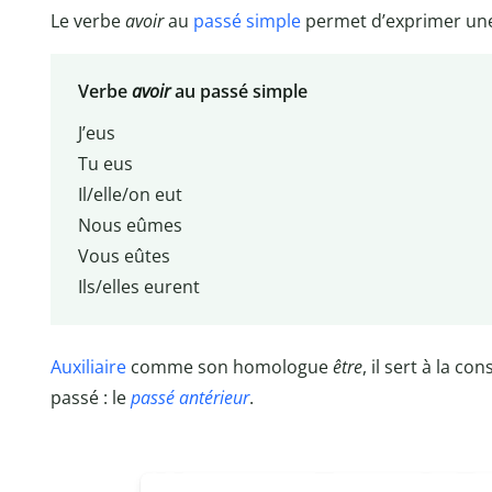
Le verbe
avoir
au
passé simple
permet d’exprimer une 
Verbe
avoir
au passé simple
J’eus
Tu eus
Il/elle/on eut
Nous eûmes
Vous eûtes
Ils/elles eurent
Auxiliaire
comme son homologue
être
, il sert à la c
passé : le
passé antérieur
.