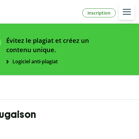
Inscription
Évitez le plagiat et créez un
contenu unique.
Logiciel anti-plagiat
jugaison