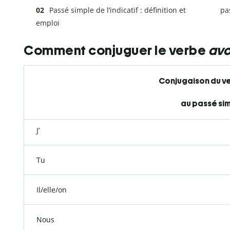
Passé simple de l’indicatif : définition et
pa
emploi
Comment conjuguer le verbe
avo
Conjugaison du v
au passé si
J’
Tu
Il/elle/on
Nous