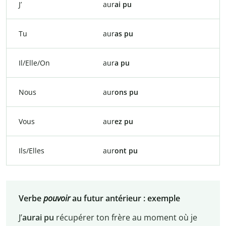
J’
aur
ai pu
Tu
aur
as pu
Il/Elle/On
aur
a pu
Nous
aur
ons pu
Vous
aur
ez pu
Ils/Elles
aur
ont pu
Verbe
pouvoir
au futur antérieur : exemple
J’
aurai pu
récupérer ton frère au moment où je