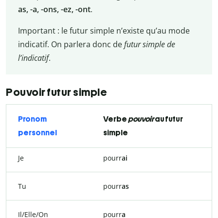
as, -a, -ons, -ez, -ont
.
Important : le futur simple n’existe qu’au mode
indicatif. On parlera donc de
futur simple de
l’indicatif
.
Pouvoir futur simple
Pronom
Verbe
pouvoir
au futur
personnel
simple
Je
pourr
ai
Tu
pourr
as
Il/Elle/On
pourr
a