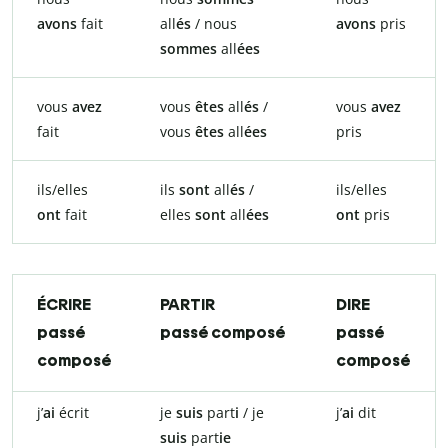
avons
fait
all
és
/ nous
avons
pris
sommes
all
ées
vous
avez
vous
êtes
all
és
/
vous
avez
fait
vous
êtes
all
ées
pris
ils/elles
ils
sont
all
és
/
ils/elles
ont
fait
elles
sont
all
ées
ont
pris
ÉCRIRE
PARTIR
DIRE
passé
passé composé
passé
composé
composé
j’
ai
écrit
je
suis
part
i
/ je
j’
ai
dit
suis
part
ie