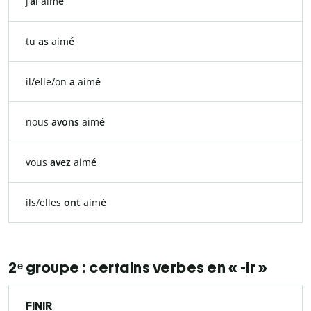
j’
ai
aim
é
tu
as
aim
é
il/elle/on
a
aim
é
nous
avons
aim
é
vous
avez
aim
é
ils/elles
ont
aim
é
2ᵉ groupe : certains verbes en « -ir »
FINIR