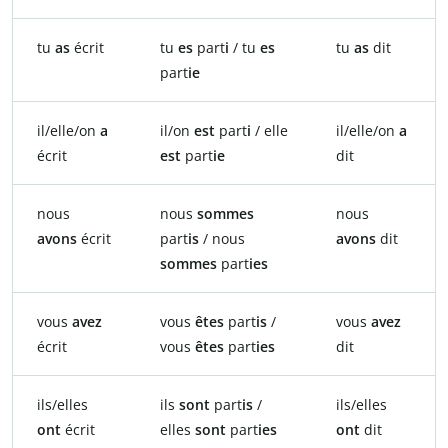
tu
as
écrit
tu
es
part
i
/ tu
es
tu
as
dit
part
ie
il/elle/on
a
il/on
est
part
i
/ elle
il/elle/on
a
écrit
est
part
ie
dit
nous
nous
sommes
nous
avons
écrit
part
is
/ nous
avons
dit
sommes
part
ies
vous
avez
vous
êtes
part
is
/
vous
avez
écrit
vous
êtes
part
ies
dit
ils/elles
ils
sont
part
is
/
ils/elles
ont
écrit
elles
sont
part
ies
ont
dit