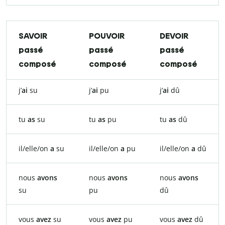
SAVOIR
POUVOIR
DEVOIR
passé
passé
passé
composé
composé
composé
j’
ai
su
j’
ai
pu
j’
ai
dû
tu
as
su
tu
as
pu
tu
as
dû
il/elle/on
a
su
il/elle/on
a
pu
il/elle/on
a
dû
nous
avons
nous
avons
nous
avons
su
pu
dû
vous
avez
su
vous
avez
pu
vous
avez
dû