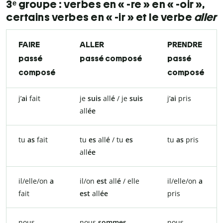
3ᵉ groupe : verbes en « -re » en « -oir »,
certains verbes en « -ir » et le verbe
aller
FAIRE
ALLER
PRENDRE
passé
passé composé
passé
composé
composé
j’
ai
fait
je
suis
all
é
/ je
suis
j’
ai
pris
all
ée
tu
as
fait
tu
es
all
é
/ tu
es
tu
as
pris
all
ée
il/elle/on
a
il/on
est
all
é
/ elle
il/elle/on
a
fait
est
all
ée
pris
nous
nous
sommes
nous