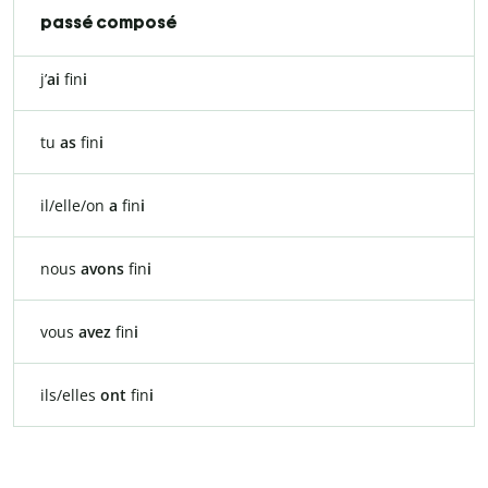
passé composé
j’
ai
fin
i
tu
as
fin
i
il/elle/on
a
fin
i
nous
avons
fin
i
vous
avez
fin
i
ils/elles
ont
fin
i