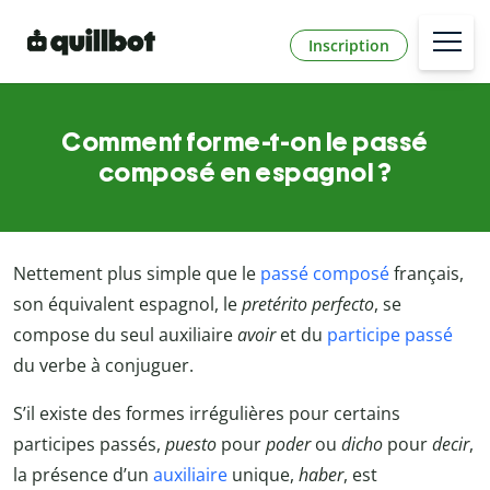
Inscription
Comment forme-t-on le passé
composé en espagnol ?
Nettement plus simple que le
passé composé
français,
son équivalent espagnol, le
pretérito perfecto
, se
compose du seul auxiliaire
avoir
et du
participe passé
du verbe à conjuguer.
S’il existe des formes irrégulières pour certains
participes passés,
puesto
pour
poder
ou
dicho
pour
decir
,
la présence d’un
auxiliaire
unique,
haber
, est