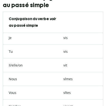
au passé simple
Conjugaison du verbe
voir
au passé simple
Je
vis
Tu
vis
Il/elle/on
vit
Nous
vîmes
Vous
vîtes