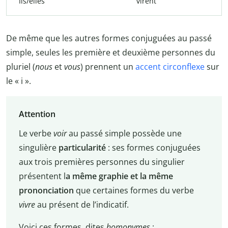
Ils/elles
virent
De même que les autres formes conjuguées au passé
simple, seules les première et deuxième personnes du
pluriel (
nous
et
vous
) prennent un
accent circonflexe
sur
le « i ».
Attention
Le verbe
voir
au passé simple possède une
singulière
particularité
: ses formes conjuguées
aux trois premières personnes du singulier
présentent l
a même graphie et la même
prononciation
que certaines formes du verbe
vivre
au présent de l’indicatif.
Voici ces formes, dites
homonymes
: