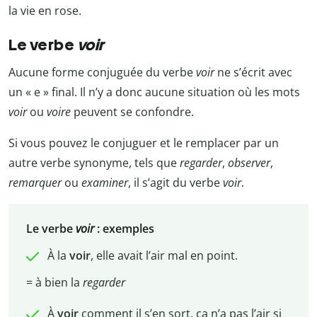
la vie en rose.
Le verbe
voir
Aucune forme conjuguée du verbe
voir
ne s’écrit avec
un « e » final. Il n’y a donc aucune situation où les mots
voir
ou
voire
peuvent se confondre.
Si vous pouvez le conjuguer et le remplacer par un
autre verbe synonyme, tels que
regarder
,
observer
,
remarquer
ou
examiner
, il s’agit du verbe
voir
.
Le verbe
voir
: exemples
À la
voir
, elle avait l’air mal en point.
= à bien la
regarder
À
voir
comment il s’en sort, ça n’a pas l’air si