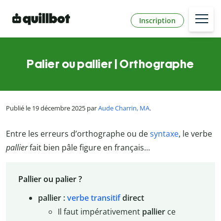
Inscription
Palier ou pallier | Orthographe
Publié le 19 décembre 2025 par
Aude Charrin, MA
.
Entre les erreurs d’orthographe ou de
syntaxe
, le verbe
pallier
fait bien pâle figure en français…
Pallier ou palier ?
pallier :
verbe transitif
direct
Il faut impérativement
pallier
ce