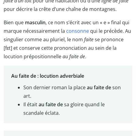
faite d’un toit
pour une habitation ou d’une
ligne de faite
pour décrire la crête d’une chaîne de montagnes.
Bien que
masculin
, ce nom s’écrit avec un « e » final qui
marque nécessairement la
consonne
qui le précède. Au
singulier comme au pluriel, le nom
faite
se prononce
[fɛt] et conserve cette prononciation au sein de la
locution prépositionnelle
au faite de
.
Au faite de : locution adverbiale
Son dernier roman la place
au faite de
son
art.
Il était
au faite de
sa gloire quand le
scandale éclata.