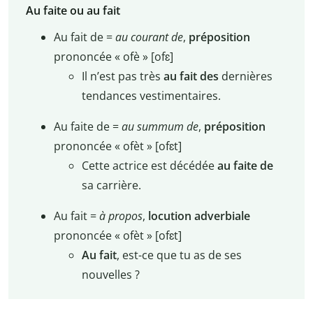
Au faite ou au fait
Au fait de =
au courant de
,
préposition
prononcée « ofè » [ofɛ]
Il n’est pas très
au fait des
dernières
tendances vestimentaires.
Au faite de =
au summum de
,
préposition
prononcée « ofèt » [ofɛt]
Cette actrice est décédée
au faite de
sa carrière.
Au fait =
à propos
,
locution adverbiale
prononcée « ofèt » [ofɛt]
Au fait
, est-ce que tu as de ses
nouvelles ?