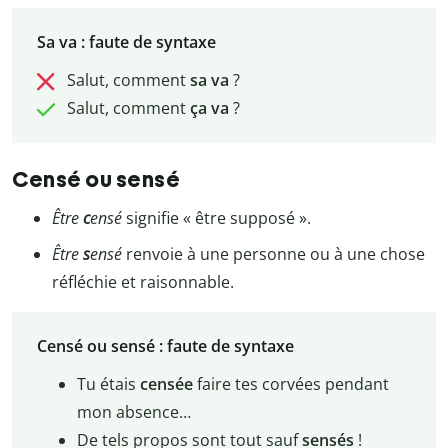
Sa va : faute de syntaxe
Salut, comment
sa va
?
Salut, comment
ça va
?
Censé ou sensé
Être
c
ensé
signifie « être supposé ».
Être
s
ensé
renvoie à une personne ou à une chose
réfléchie et raisonnable.
Censé ou sensé : faute de syntaxe
Tu étais
censée
faire tes corvées pendant
mon absence…
De tels propos sont tout sauf
sensés
!