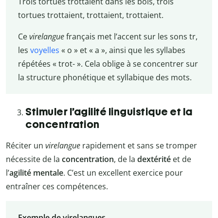
Trois tortues trottaient dans les bois, trois
tortues trottaient, trottaient, trottaient.
Ce
virelangue
français met l’accent sur les sons tr,
les
voyelles
« o » et « a », ainsi que les syllabes
répétées « trot- ». Cela oblige à se concentrer sur
la structure phonétique et syllabique des mots.
Stimuler l’agilité linguistique et la
concentration
Réciter un
virelangue
rapidement et sans se tromper
nécessite de la
concentration
, de la
dextérité
et de
l’
agilité mentale
. C’est un excellent exercice pour
entraîner ces compétences.
Exemple de virelangues