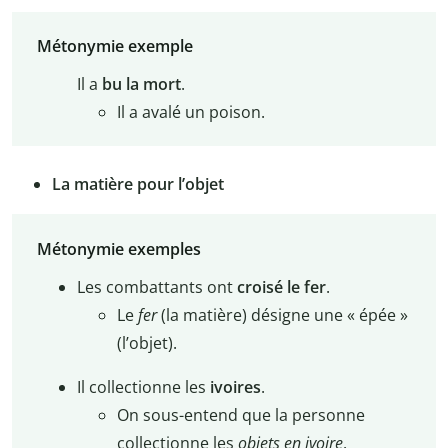
Métonymie exemple
Il a
bu la mort
.
Il a avalé un poison.
La matière pour l’objet
Métonymie exemples
Les combattants ont
croisé le fer
.
Le
fer
(la matière) désigne une « épée »
(l’objet).
Il collectionne les
ivoires
.
On sous-entend que la personne
collectionne les
objets en ivoire
.