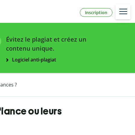
Inscription
Évitez le plagiat et créez un
contenu unique.
Logiciel anti-plagiat
iances ?
fiance ou leurs