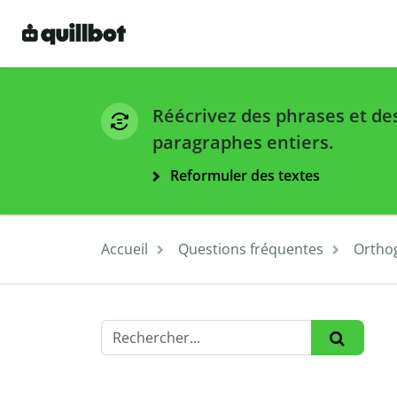
Réécrivez des phrases et de
paragraphes entiers.
Reformuler des textes
Accueil
Questions fréquentes
Ortho