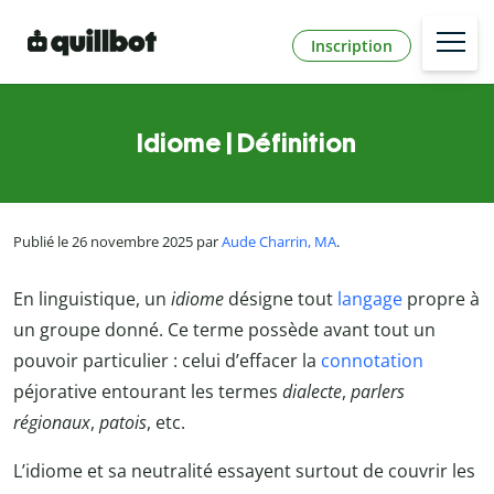
Inscription
Idiome | Définition
Publié le 26 novembre 2025 par
Aude Charrin, MA
.
En linguistique, un
idiome
désigne tout
langage
propre à
un groupe donné. Ce terme possède avant tout un
pouvoir particulier : celui d’effacer la
connotation
péjorative entourant les termes
dialecte
,
parlers
régionaux
,
patois
, etc.
L’idiome et sa neutralité essayent surtout de couvrir les