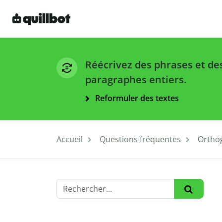
Réécrivez des phrases et de
paragraphes entiers.
Reformuler des textes
Accueil
Questions fréquentes
Ortho