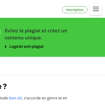
Inscription
Évitez le plagiat et créez un
contenu unique.
Logiciel anti-plagiat
e ?
tivale
bien sûr
, s’accorde en genre et en