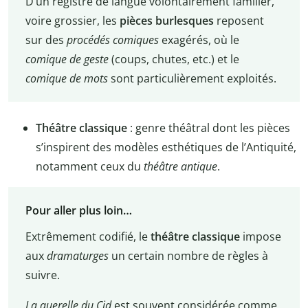
D’un registre de langue volontairement familier,
voire grossier, les
pièces burlesques
reposent
sur des
procédés comiques
exagérés, où le
comique de geste
(coups, chutes, etc.) et le
comique de mots
sont particulièrement exploités.
Théâtre classique
: genre théâtral dont les pièces
s’inspirent des modèles esthétiques de l’Antiquité,
notamment ceux du
théâtre antique
.
Pour aller plus loin…
Extrêmement codifié, le
théâtre classique
impose
aux
dramaturges
un certain nombre de règles à
suivre.
La querelle du Cid
est souvent considérée comme