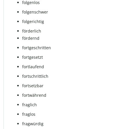
folgenlos
folgenschwer
folgerichtig
för­der­lich
fördernd
fortgeschritten
fort­ge­setzt
fortlaufend
fort­schritt­lich
fortsetzbar
fort­wäh­rend
fraglich
fraglos
fragwürdig