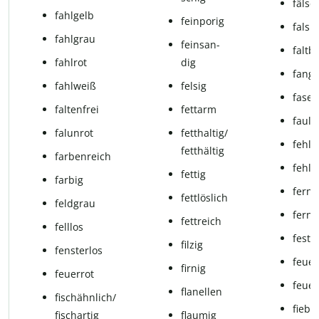
fälsc
fahlgelb
feinporig
falsif
fahlgrau
fein­san­
falt­b
fahlrot
dig
fang­
fahlweiß
felsig
faser
faltenfrei
fettarm
fau­li
falunrot
fetthaltig/
feh­le
fetthältig
far­ben­reich
fehle
fettig
farbig
fern­b
fettlöslich
feld­grau
fern­g
fettreich
felllos
fest­s
filzig
fensterlos
feu­er
fir­nig
feuerrot
feu­er
flanellen
fischähnlich/
fiebe
fischartig
flau­mig