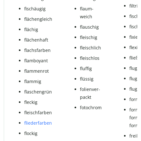
filtri
fisch­äu­gig
flaum­
fisch
weich
flächengleich
fisch
flau­schig
flä­chig
fixie
flei­schig
flä­chen­haft
fle­xi­
fleisch­lich
flachsfarben
fließ
fleischlos
flamboyant
flug­b
fluffig
flammenrot
flugf
flüssig
flam­mig
flugu
fo­li­en­ver­
fla­schen­grün
packt
form­
fle­ckig
fotochrom
form­b
fleischfarben
forms
fliederfarben
form­
flo­ckig
freil