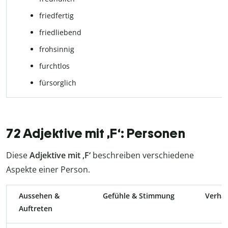
friedfertig
friedliebend
froh­sin­nig
furchtlos
für­sorg­lich
72 Adjektive mit ,F‘: Personen
Diese
Adjektive mit ,F‘
beschreiben verschiedene
Aspekte einer Person.
Aussehen &
Gefühle & Stimmung
Verhal
Auftreten