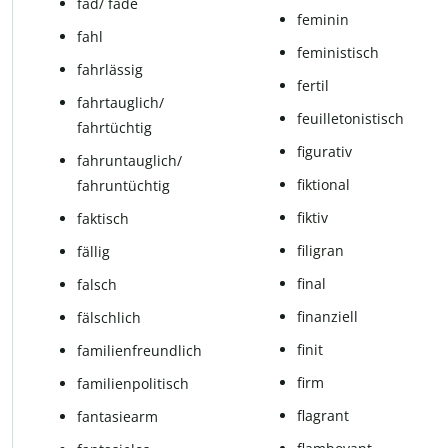
fad/ fade
fe­mi­nin
fahl
fe­mi­nis­tisch
fahrlässig
fer­til
fahrtauglich/
feuil­le­to­nis­tisch
fahrtüchtig
fi­gu­ra­tiv
fahruntauglich/
fik­ti­o­nal
fahruntüchtig
fik­tiv
fak­tisch
fi­li­g­ran
fäl­lig
fi­nal
falsch
fi­nan­zi­ell
fälsch­lich
fi­nit
fa­mi­li­en­freund­lich
firm
fa­mi­li­en­po­li­tisch
fla­g­rant
fantasiearm