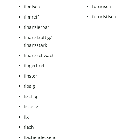
fu­tu­risch
fil­misch
futuristisch
filmreif
fi­nan­zier­bar
finanzkräftig/
finanzstark
finanzschwach
fingerbreit
finster
fipsig
fi­schig
fis­se­lig
fix
flach
flächendeckend