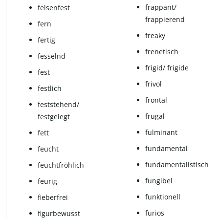
frappant/
fel­sen­fest
frappierend
fern
freaky
fertig
fre­ne­tisch
fesselnd
frigid/ frigide
fest
fri­vol
festlich
fron­tal
feststehend/
frugal
festgelegt
fulminant
fett
fun­da­men­tal
feucht
fundamentalistisch
feucht­fröh­lich
fungibel
feurig
funk­ti­o­nell
fieberfrei
furios
figurbewusst