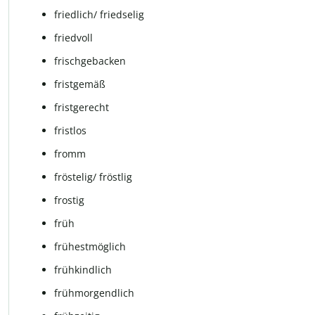
friedlich/ friedselig
fried­voll
frischgebacken
frist­ge­mäß
frist­ge­recht
fristlos
fromm
frös­te­lig/ fröst­lig
frostig
früh
frü­hest­mög­lich
frühkindlich
früh­mor­gend­lich