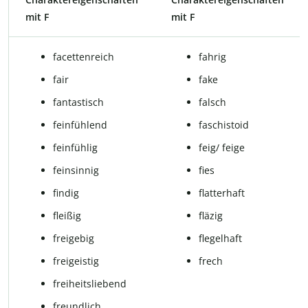
mit F
mit F
fa­cet­ten­reich
fahrig
fair
fake
fantastisch
falsch
feinfühlend
faschistoid
fein­füh­lig
feig/ feige
fein­sin­nig
fies
fin­dig
flat­ter­haft
fleißig
flä­zig
freigebig
fle­gel­haft
freigeistig
frech
freiheitsliebend
freundlich