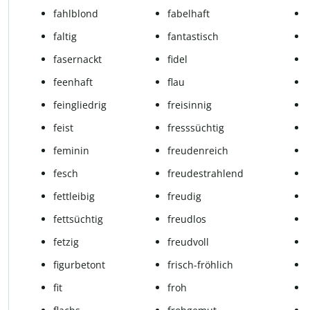
fahlblond
fa­bel­haft
faltig
fantastisch
fa­ser­nackt
fidel
fe­en­haft
flau
feingliedrig
frei­sin­nig
feist
fresssüchtig
fe­mi­nin
freu­den­reich
fesch
freudestrahlend
fett­lei­big
freu­dig
fettsüchtig
freudlos
fetzig
freudvoll
fi­gur­be­tont
frisch-fröh­lich
fit
froh