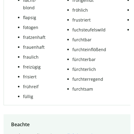
flachs­
frohgemut
blond
fröhlich
flapsig
frus­t­riert
fotogen
fuchsteufelswild
frat­zen­haft
furcht­bar
frau­en­haft
furchteinflößend
frau­lich
fürchterbar
frei­zü­gig
fürchterlich
frisiert
furchterregend
früh­reif
furcht­sam
füllig
Beachte