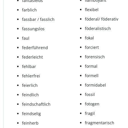
flamboyant
fantasielos
flexibel
farb­lich
fö­de­ral/ fö­de­ra­tiv
fass­bar / fass­lich
fö­de­ra­lis­tisch
fassungslos
fokal
faul
for­ciert
federführend
fo­ren­sisch
federleicht
for­mal
fehl­bar
for­mell
feh­ler­frei
formidabel
feierlich
fos­sil
feind­lich
fotogen
feind­schaft­lich
fra­gil
feindselig
frag­men­ta­risch
feinherb