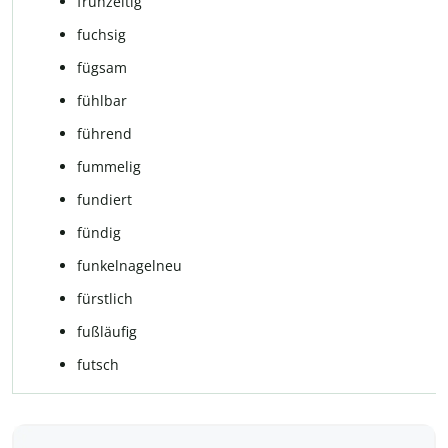
frühzeitig
fuchsig
füg­sam
fühlbar
füh­rend
fum­me­lig
fundiert
fün­dig
fun­kel­na­gel­neu
fürstlich
fuß­läu­fig
futsch