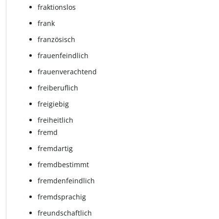
fraktionslos
frank
fran­zö­sisch
frau­en­feind­lich
frauenverachtend
frei­be­ruf­lich
frei­gie­big
freiheitlich
fremd
fremdartig
fremd­be­stimmt
frem­den­feind­lich
fremd­spra­chig
freund­schaft­lich