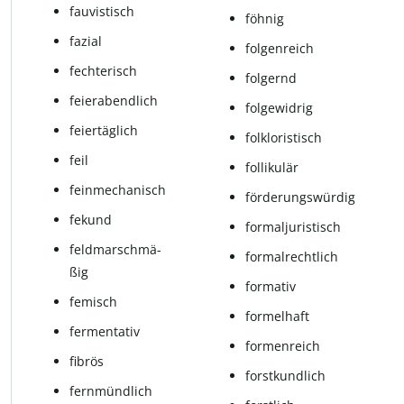
fau­vis­tisch
föh­nig
fa­zi­al
fol­gen­reich
fech­te­risch
fol­gernd
fei­er­abend­lich
folgewidrig
fei­er­täg­lich
fol­k­lo­ris­tisch
feil
fol­li­ku­lär
feinmechanisch
för­de­rungs­wür­dig
fekund
for­mal­ju­ris­tisch
feld­marsch­mä­
for­mal­recht­lich
ßig
for­ma­tiv
femisch
for­mel­haft
fer­men­ta­tiv
for­men­reich
fibrös
forstkundlich
fern­münd­lich