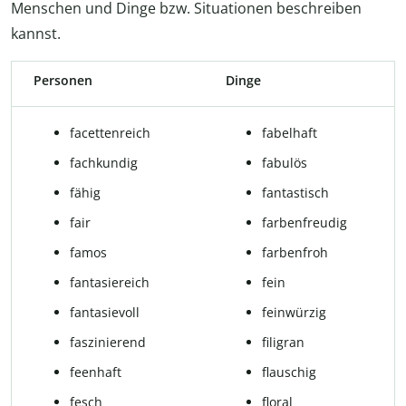
Menschen und Dinge bzw. Situationen beschreiben
kannst.
Personen
Dinge
fa­cet­ten­reich
fa­bel­haft
fach­kun­dig
fabulös
fähig
fantastisch
fair
far­ben­freu­dig
famos
far­ben­froh
fantasiereich
fein
fan­ta­sie­voll
feinwürzig
fas­zi­nie­rend
fi­li­g­ran
fe­en­haft
flau­schig
fesch
flo­ral