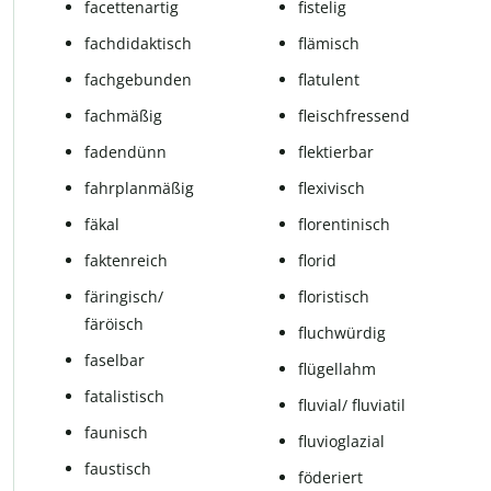
facettenartig
fistelig
fachdidaktisch
flämisch
fachgebunden
flatulent
fach­mä­ßig
fleisch­fres­send
fadendünn
flek­tier­bar
fahr­plan­mä­ßig
fle­xi­visch
fä­kal
flo­ren­ti­nisch
faktenreich
florid
färingisch/
floristisch
färöisch
fluch­wür­dig
faselbar
flügellahm
fa­ta­lis­tisch
flu­vi­al/ fluviatil
fau­nisch
fluvioglazial
faus­tisch
fö­de­riert