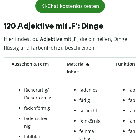
KI-Chat kostenlos testen
120 Adjektive mit ,F‘: Dinge
Hier findest du
Adjektive mit ,F‘
, die dir helfen, Dinge
f
lüssig und
f
arbenfroh zu beschreiben.
Aussehen & Form
Material &
Funktion &
Inhalt
fächerartig/
fadenlos
fa­b­r
fä­cher­för­mig
fä­dig
fa­b­r
fadenförmig
farb­echt
fahr­
fa­den­schei­
feinkörnig
fahr­b
nig
fein­ma­
fahre
fahlblau
schig