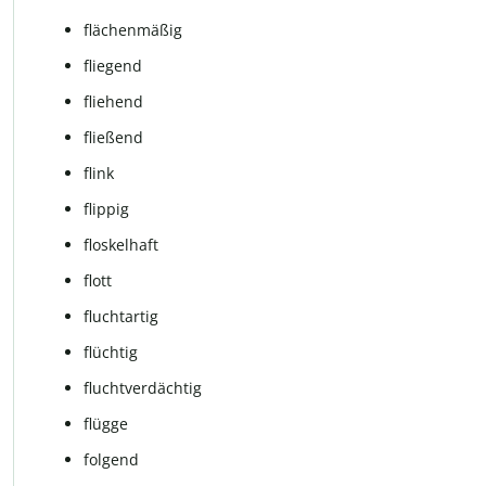
flächenmäßig
fliegend
fliehend
fließend
flink
flippig
flos­kel­haft
flott
fluchtartig
flüchtig
fluchtverdächtig
flüg­ge
folgend