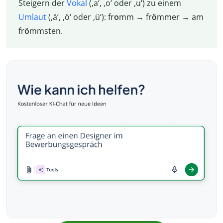
Steigern der
Vokal
(,a‘, ,o‘ oder ,u‘) zu einem
Umlaut
(,ä‘, ,ö‘ oder ,ü‘): fr
o
mm → fr
ö
mmer → am
fr
ö
mmsten.