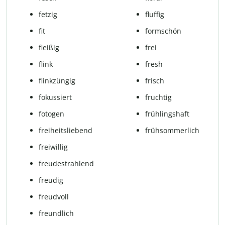
fetzig
fluffig
fit
form­schön
fleißig
frei
flink
fresh
flink­zün­gig
frisch
fokussiert
fruchtig
fotogen
früh­lings­haft
freiheitsliebend
früh­som­mer­lich
frei­wil­lig
freudestrahlend
freu­dig
freudvoll
freundlich