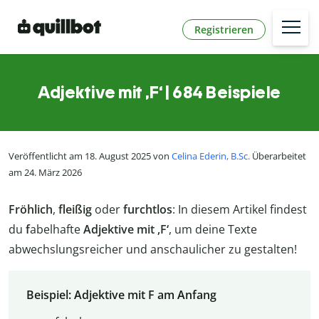
Registrieren
Adjektive mit ,F‘ | 684 Beispiele
Veröffentlicht am 18. August 2025 von
Celina Ederin, B.Sc.
Überarbeitet
am 24. März 2026
Fröhlich
,
fleißig
oder
furchtlos
: In diesem Artikel findest
du
f
abelhafte
Adjektive mit ,F‘
, um deine Texte
abwechslungsreicher und anschaulicher zu gestalten!
Beispiel: Adjektive mit F am Anfang