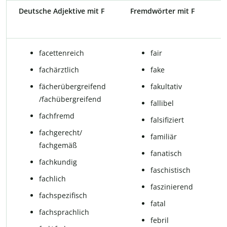
Deutsche Adjektive mit F
Fremdwörter mit F
fa­cet­ten­reich
fair
fach­ärzt­lich
fake
fächerübergreifend
fa­kul­ta­tiv
/fachübergreifend
fallibel
fachfremd
falsifiziert
fach­ge­recht/
fa­mi­li­är
fachgemäß
fa­na­tisch
fach­kun­dig
fa­schis­tisch
fach­lich
fas­zi­nie­rend
fachspezifisch
fa­tal
fach­sprach­lich
fe­b­ril