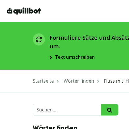
Formuliere Sätze und Absät
um.
Text umschreiben
Startseite
Wörter finden
Fluss mit ‚
Wörter finden