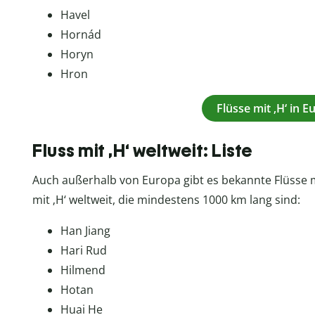
Havel
Hornád
Horyn
Hron
Flüsse mit ‚H‘ in 
Fluss mit ‚H‘ weltweit: Liste
Auch außerhalb von Europa gibt es bekannte Flüsse mit 
mit ‚H‘ weltweit, die mindestens 1000 km lang sind:
Han Jiang
Hari Rud
Hilmend
Hotan
Huai He