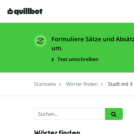
Formuliere Sätze und Absät
um.
Text umschreiben
Startseite
Wörter finden
Stadt mit X
Wörter finden